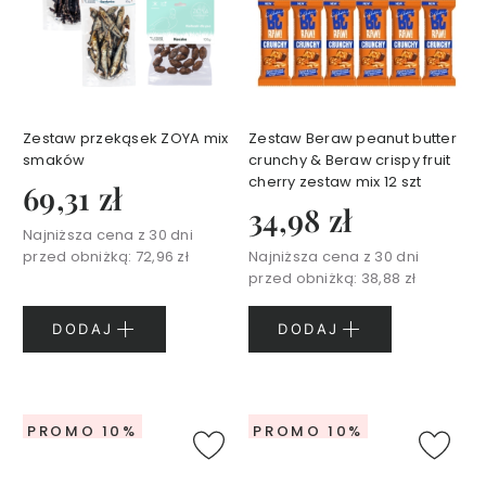
y
S
e
r
i
a
Zestaw przekąsek ZOYA mix
Zestaw Beraw peanut butter
D
smaków
crunchy & Beraw crispy fruit
cherry zestaw mix 12 szt
e
69,31 zł
r
34,98 zł
m
Najniższa cena z 30 dni
a
przed obniżką:
72,96 zł
Najniższa cena z 30 dni
E
przed obniżką:
38,88 zł
c
o
DODAJ
DODAJ
S
e
r
i
PROMO 10%
PROMO 10%
a
U