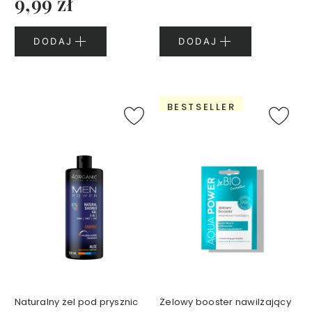
9,99 zł
K
r
e
DODAJ
DODAJ
m
y
d
o
t
BESTSELLER
w
a
r
z
y
T
o
n
i
k
i
d
Naturalny żel pod prysznic
Żelowy booster nawilżający
o