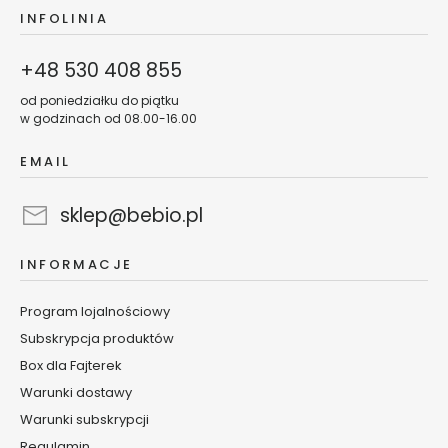
s
INFOLINIA
k
i
+48 530 408 855
d
o
od poniedziałku do piątku
c
w godzinach od 08.00-16.00
i
a
EMAIL
ł
a
sklep@bebio.pl
B
a
INFORMACJE
l
s
Program lojalnościowy
a
Subskrypcja produktów
m
Box dla Fajterek
y
/
Warunki dostawy
k
Warunki subskrypcji
r
Regulamin