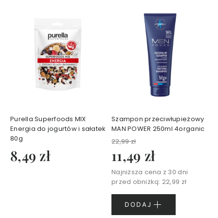
e
t
y
k
i
d
o
t
w
a
r
z
y
Z
Purella Superfoods MIX
Szampon przeciwłupieżowy
e
Energia do jogurtów i sałatek
MAN POWER 250ml 4organic
s
80g
22,99 zł
t
8,49 zł
11,49 zł
a
w
Najniższa cena z 30 dni
y
przed obniżką:
22,99 zł
k
o
s
DODAJ
m