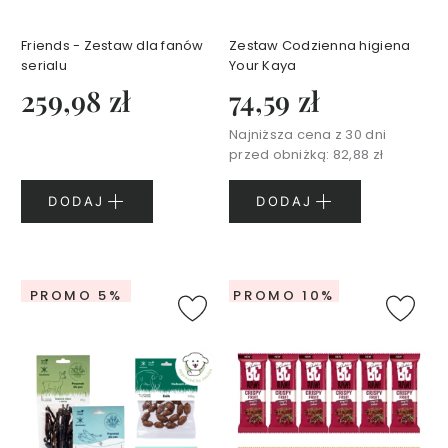
b
e
Friends - Zestaw dla fanów
Zestaw Codzienna higiena
s
serialu
Your Kaya
259,98 zł
74,59 zł
S
e
Najniższa cena z 30 dni
r
przed obniżką:
82,88 zł
i
a
A
DODAJ
DODAJ
g
e
l
e
PROMO 5%
PROMO 10%
s
s
B
e
a
u
t