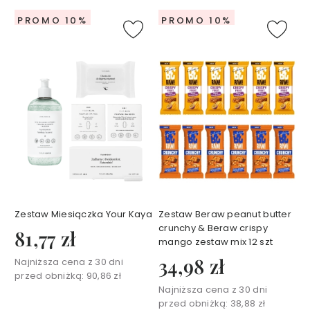
y
s
PROMO 10%
PROMO 10%
z
c
z
a
n
i
e
B
a
l
s
a
Zestaw Miesiączka Your Kaya
Zestaw Beraw peanut butter
m
crunchy & Beraw crispy
y
81,77 zł
mango zestaw mix 12 szt
i
34,98 zł
o
Najniższa cena z 30 dni
l
przed obniżką:
90,86 zł
e
Najniższa cena z 30 dni
przed obniżką:
38,88 zł
j