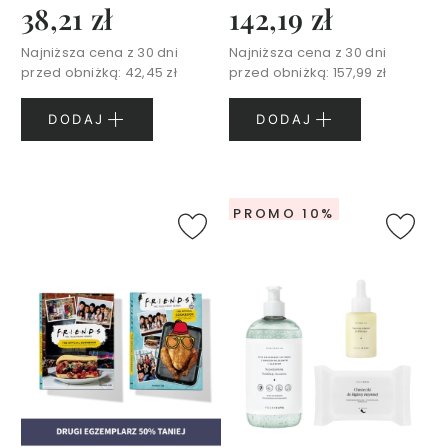
38,21 zł
142,19 zł
S
e
Najniższa cena z 30 dni
Najniższa cena z 30 dni
r
przed obniżką:
42,45 zł
przed obniżką:
157,99 zł
i
a
DODAJ
DODAJ
F
e
l
l
Y
PROMO 10%
o
u
r
B
e
a
u
t
y
V
i