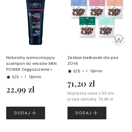
p
o
d
o
c
z
y
D
Naturalny wzmacniający
Zestaw kiełbasek dla psa
e
szampon do włosów MEN
ZOYA
m
POWER Zagęszczenie i
a
5/5
1
Opinia
odbudowa 250 ml 4 organic
k
5/5
1
Opinia
71,20 zł
i
22,99 zł
j
Najniższa cena z 30 dni
a
przed obniżką:
74,95 zł
ż
i
DODAJ
DODAJ
o
c
z