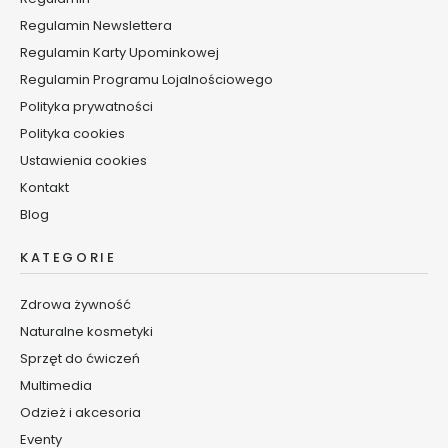
e
m
Regulamin Newslettera
y
Regulamin Karty Upominkowej
i
Regulamin Programu Lojalnościowego
s
Polityka prywatności
e
r
Polityka cookies
u
Ustawienia cookies
m
Kontakt
d
o
Blog
c
i
KATEGORIE
a
ł
Zdrowa żywność
a
Naturalne kosmetyki
D
Sprzęt do ćwiczeń
e
Multimedia
z
Odzież i akcesoria
o
Eventy
d