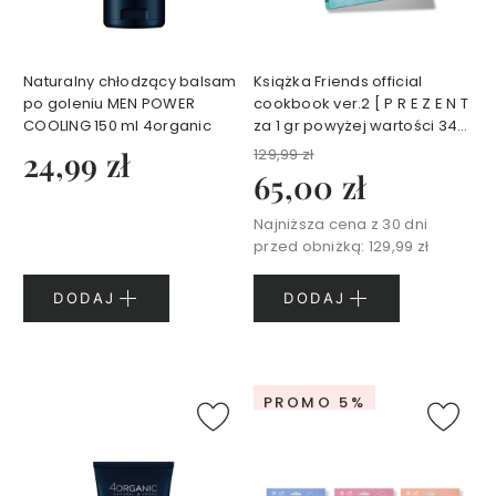
z
y
S
Naturalny chłodzący balsam
Książka Friends official
e
po goleniu MEN POWER
cookbook ver.2 [ P R E Z E N T
r
COOLING 150 ml 4organic
za 1 gr powyżej wartości 349
u
zł koszyka ]
24,99 zł
129,99 zł
m
65,00 zł
d
o
Najniższa cena z 30 dni
t
przed obniżką:
129,99 zł
w
a
DODAJ
DODAJ
r
z
y
K
PROMO 5%
r
e
m
y