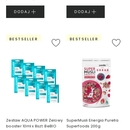
A
N
DODAJ
DODAJ
I
E
J
BESTSELLER
BESTSELLER
P
e
r
f
u
m
y
1
5
m
l
P
e
Zestaw AQUA POWER Żelowy
SuperMusli Energia Purella
r
booster 10ml x 8szt. BeBIO
Superfoods 200g