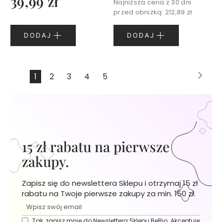
39,99 zł
Najniższa cena z 30 dni
N
przed obniżką:
212,89 zł
I
E
DODAJ
DODAJ
J
K
r
Strona
Stro
Nas
Aktualnie
Strona
Strona
Strona
Strona
1
2
3
4
5
e
czytasz
m
y
stronę
d
o
r
ą
15 zł rabatu na pierwsze
k
zakupy.
Ż
e
Zapisz się do newslettera Sklepu i otrzymaj 15 zł
l
rabatu na Twoje pierwsze zakupy za min. 150 zł.
e
p
Tak, zapisz mnie do Newslettera Sklepu BeBio. Akceptuję