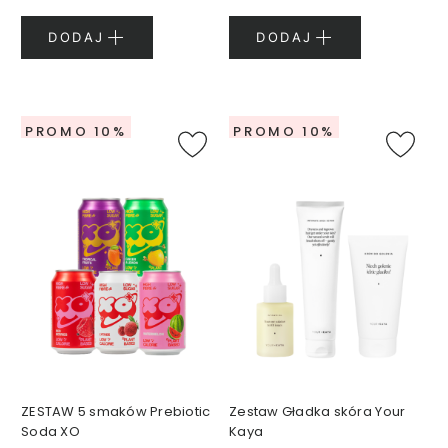
k
i
DODAJ
DODAJ
d
o
u
s
PROMO 10%
PROMO 10%
t
S
e
r
i
a
S
m
a
r
t
A
g
ZESTAW 5 smaków Prebiotic
Zestaw Gładka skóra Your
e
Soda XO
Kaya