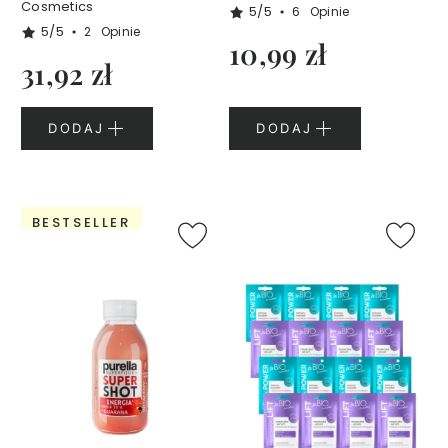
f
Cosmetics
5/5
6
Opinie
u
5/5
2
Opinie
10,99 zł
m
31,92 zł
y
3
0
DODAJ
DODAJ
m
l
P
e
BESTSELLER
r
f
u
m
y
5
0
m
l
Ż