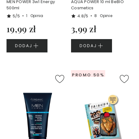
MEN POWER 3w1 Energy
AQUA POWER 10 ml BeBIO
t
500ml
Cosmetics
w
5/5
4.8/5
1
Opinia
8
Opinie
a
r
19,99 zł
3,99 zł
z
y
DODAJ
DODAJ
M
a
s
e
c
PROMO 50%
z
k
i
d
o
t
w
a
r