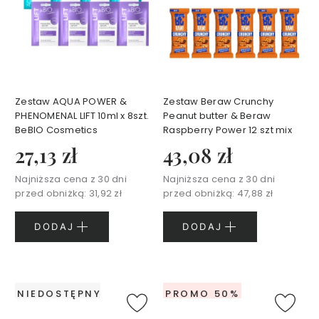
w
a
n
e
K
o
Zestaw AQUA POWER &
Zestaw Beraw Crunchy
s
m
PHENOMENAL LIFT 10ml x 8szt.
Peanut butter & Beraw
e
BeBIO Cosmetics
Raspberry Power 12 szt mix
t
y
27,13 zł
43,08 zł
k
i
d
Najniższa cena z 30 dni
Najniższa cena z 30 dni
o
przed obniżką:
31,92 zł
przed obniżką:
47,88 zł
m
a
k
i
DODAJ
DODAJ
j
a
ż
u
K
NIEDOSTĘPNY
PROMO 50%
o
s
m