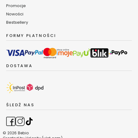
o
Promocje
r
Nowości
a
Bestsellery
n
t
FORMY PŁATNOŚCI
y
i
d
e
o
DOSTAWA
r
o
l
l
-
o
ŚLEDŹ NAS
n
M
y
d
© 2026 Bebio