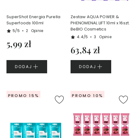
e
l
e
SuperShot Energia Purella
Zestaw AQUA POWER &
Superfoods 100ml
PHENOMENAL LIFT 10ml x 16szt.
p
BeBIO Cosmetics
o
5/5
2
Opinie
d
4.4/5
3
Opinie
5,99 zł
p
63,84 zł
r
y
s
DODAJ
DODAJ
z
n
i
c
p
PROMO 15%
PROMO 10%
e
r
f
u
m
o