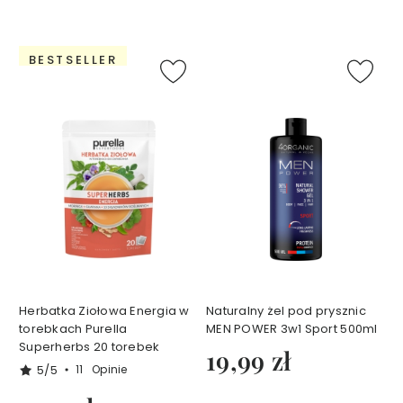
e
t
y
BESTSELLER
k
ó
w
d
o
t
w
a
r
z
y
T
A
Herbatka Ziołowa Energia w
Naturalny żel pod prysznic
N
torebkach Purella
MEN POWER 3w1 Sport 500ml
I
Superherbs 20 torebek
E
19,99 zł
J
5/5
11
Opinie