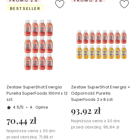
PROMO 2%
PROMO 2%
i
o
BESTSELLER
b
y
E
w
a
C
h
o
d
a
k
o
w
s
k
a
Zestaw SuperShot Energia
Zestaw SuperShot Energia +
Z
Purella SuperFoods 100ml x 12
Odporność Purella
e
szt.
Superfoods 2 x 8 szt.
s
4.5/5
4
Opinie
93,92 zł
t
70,44 zł
a
Najniższa cena z 30 dni
w
przed obniżką:
95,84 zł
Najniższa cena z 30 dni
y
przed obniżką:
71,88 zł
T