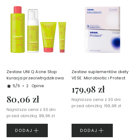
N
I
Q
K
o
s
m
e
t
y
k
i
Zestaw UNI.Q Acne Stop
Zestaw suplementów diety
d
o
kuracja przeciwtrądzikowa
VESE. Microbiotic i Protect
c
i
5/5
2
Opinie
179,98 zł
a
ł
80,06 zł
a
Najniższa cena z 30 dni
przed obniżką:
199,98 zł
Najniższa cena z 30 dni
Z
przed obniżką:
88,96 zł
e
s
DODAJ
DODAJ
t