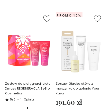
a
w
y
k
PROMO 10%
o
s
m
e
t
y
k
ó
w
d
o
c
i
Zestaw do pielęgnacji ciała
Zestaw Gładka skóra z
a
Xmass REGENERACJA BeBio
maszynką do golenia Your
ł
Cosmetics
Kaya
a
5/5
1
Opinia
191,60 zł
T
A