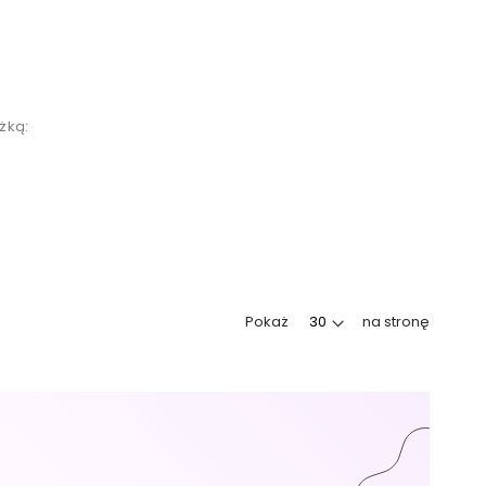
żką:
Pokaż
na stronę