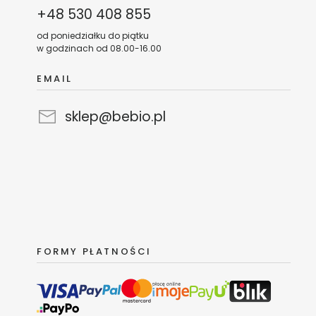
Complex
+48 530 408 855
Seria
od poniedziałku do piątku
Longevity
w godzinach od 08.00-16.00
Kosmetyki
do
EMAIL
opalania
Zestawy
kosmetyków
sklep@bebio.pl
do
opalania
TANIEJ
Kremy
i
balsamy
z
ochroną
UV
Kremy
FORMY PŁATNOŚCI
i
balsamy
z
ochroną
UV