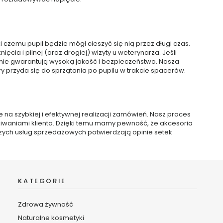
 czemu pupil będzie mógł cieszyć się nią przez długi czas.
ia i pilnej (oraz drogiej) wizyty u weterynarza. Jeśli
onie gwarantują wysoką jakość i bezpieczeństwo. Nasza
 przyda się do sprzątania po pupilu w trakcie spacerów.
na szybkiej i efektywnej realizacji zamówień. Nasz proces
iwaniami klienta. Dzięki temu mamy pewność, że akcesoria
szych usług sprzedażowych potwierdzają opinie setek
KATEGORIE
Zdrowa żywność
Naturalne kosmetyki