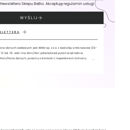
 Newslettera Sklepu BeBio. Akceptuję regulamin usługi
WYŚLIJ
SLETTERA
a danych osobowych jest BEBIO sp. z o.o. z siedzibą w Warszawie (02-
i 13 lok. 19. Jeśli ma Pani/Pan jakiekolwiek pytania odnośnie
 Pani/Pana danych, prosimy o kontakt z Inspektorem Ochrony
res e-mail: iodo@bebio.pl lub pisemnie na adres siedziby
iem „Inspektor Ochrony Danych”. Pani/Pana dane osobowe będą
dczenia usługi Newsletter oraz w celach analitycznych i
n prawo żądania dostępu do danych, sprostowania, usunięcia,
 ograniczenia ich przetwarzania oraz zgłoszenia sprzeciwu.