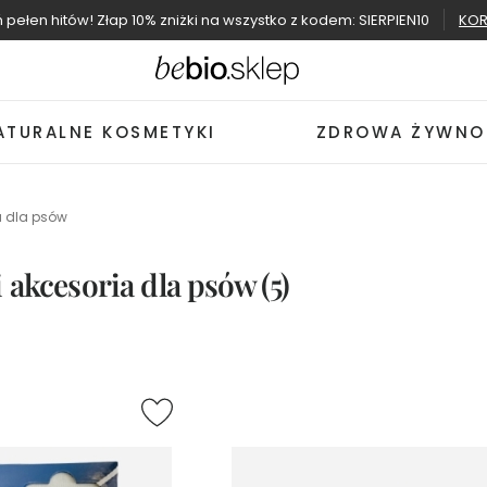
ń pełen hitów! Złap 10% zniżki na wszystko z kodem: SIERPIEN10
KOR
ATURALNE KOSMETYKI
ZDROWA ŻYWNO
a dla psów
 akcesoria dla psów
(5)