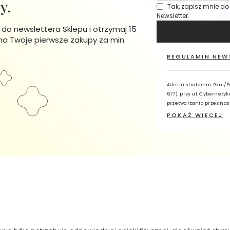
y.
Tak, zapisz mnie do
Newsletter.
ę do newslettera Sklepu i otrzymaj 15
 na Twoje pierwsze zakupy za min.
REGULAMIN NEW
Administratorem Pani/Pan
677), przy ul. Cybernetyk
przetwarzania przez nas
Danych, wykorzystując ad
POKAŻ WIĘCEJ
Administratora z dopisk
przetwarzane w celu świa
profilowania. Ma Pani/Pa
przenoszenia danych lub