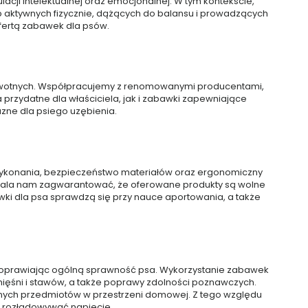
lacji intelektualnej oraz emocjonalnej. W tym kontekście,
 aktywnych fizycznie, dążących do balansu i prowadzących
ofertą zabawek dla psów.
drowotnych. Współpracujemy z renomowanymi producentami,
 przydatne dla właściciela, jak i zabawki zapewniające
azne dla psiego uzębienia.
 wykonania, bezpieczeństwo materiałów oraz ergonomiczny
zwala nam zagwarantować, że oferowane produkty są wolne
wki dla psa sprawdzą się przy nauce aportowania, a także
 poprawiając ogólną sprawność psa. Wykorzystanie zabawek
 mięśni i stawów, a także poprawy zdolności poznawczych.
nnych przedmiotów w przestrzeni domowej. Z tego względu
 rozładowywać napięcie.