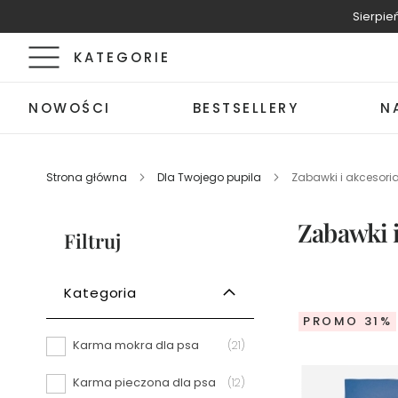
Sierpie
KATEGORIE
Nowości
NOWOŚCI
BESTSELLERY
N
Nowości
Bestsellery
Bestsellery
Strona główna
Dla Twojego pupila
Zabawki i akcesori
Naturalne
kosmetyki
Perfumy
Zabawki i
Bebio
Filtruj
by
Ewa
Chodakowska
Kategoria
Zestawy
TANIEJ
PROMO 31%
Perfumy
Karma mokra dla psa
items
21
15
ml
Karma pieczona dla psa
items
12
Perfumy