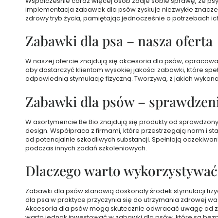
Współcześnie coraz więcej osób zdaje sobie sprawę, że psy ni
Mydła
implementacja zabawek dla psów zyskuje niezwykłe znaczen
zdrowy tryb życia, pamiętając jednocześnie o potrzebach i
Seria
Start
Zabawki dla psa – nasza oferta
Your
Active
Day
W naszej ofercie znajdują się akcesoria dla psów, oprac
Kosmetyki
aby dostarczyć klientom wysokiej jakości zabawki, które sp
do
odpowiednią stymulację fizyczną. Tworzywa, z jakich wykona
włosów
Zestawy
Zabawki dla psów – sprawdzen
kosmetyków
do
włosów
W asortymencie Be Bio znajdują się produkty od sprawdzon
TANIEJ
design. Współpraca z firmami, które przestrzegają norm i
od potencjalnie szkodliwych substancji. Spełniają oczekiw
Szampony
podczas innych zadań szkoleniowych.
do
włosów
Dlaczego warto wykorzystywać 
Odżywki
do
włosów
Zabawki dla psów stanowią doskonały środek stymulacji f
dla psa w praktyce przyczynia się do utrzymania zdrowej wa
Maski
Akcesoria dla psów mogą skutecznie odwracać uwagę od zac
odżywcze
warto jednak inwestować w zabawki dla psów, które są be