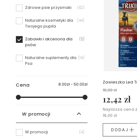
30
Zdrowe psie przysmaki
items
62
ml
Perfumy
Naturalne kosmetyki dla
items
44
50
Twojego pupila
ml
Żele
Zabawki i akcesoria dla
items
5
pod
psów
prysznic
perfumowane
Naturalne suplementy dla
items
14
Kosmetyki
Psa
do
makijażu
Kosmetyki
Zawieszka Led Tr
8.00zł - 50.00zł
Cena
do
18,00 zł
twarzy
12,42 zł
Zestawy
kosmetyków
do
Najniższa cena z
W promocji
twarzy
18,00 zł
TANIEJ
Kremy
DODAJ
W promocji
items
4
do