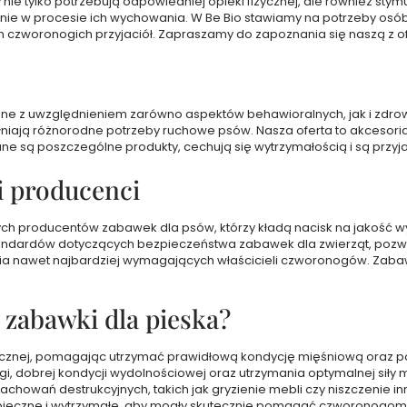
e tylko potrzebują odpowiedniej opieki fizycznej, ale również stymu
ie w procesie ich wychowania. W Be Bio stawiamy na potrzeby osób
ch czworonogich przyjaciół. Zapraszamy do zapoznania się naszą z 
owane z uwzględnieniem zarówno aspektów behawioralnych, jak i z
ełniają różnorodne potrzeby ruchowe psów. Nasza oferta to akcesoria
ne są poszczególne produkty, cechują się wytrzymałością i są przyj
i producenci
ych producentów zabawek dla psów, którzy kładą nacisk na jakość
 standardów dotyczących bezpieczeństwa zabawek dla zwierząt, po
ania nawet najbardziej wymagających właścicieli czworonogów. Zaba
zabawki dla pieska?
izycznej, pomagając utrzymać prawidłową kondycję mięśniową oraz
gi, dobrej kondycji wydolnościowej oraz utrzymania optymalnej siły
howań destrukcyjnych, takich jak gryzienie mebli czy niszczenie i
zpieczne i wytrzymałe, aby mogły skutecznie pomagać czworonogom