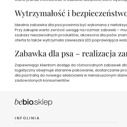
i
serum
Wytrzymałość i bezpieczeństw
do
włosów
Wcierki
Idealna zabawka dla psa powinna być wykonana z nietoksyczny
i
Przy zakupie warto zwrócić uwagę na rozmiar zabawki – musi 
mgiełki
szukasz niezawodnych produktów, akcesoria dla psów znanyc
do
oferta to także wytrzymała zawieszka LED poprawiająca wid
skóry
głowy
Zabawka dla psa – realizacja 
i
włosów
Zapewniając klientom dostęp do różnorodnych zabawek dla ps
Naturalne
logistyczny obejmuje staranne pakowanie, dostarczanie pr
tonery
dla psa trafią do nowego właściciela w nienaruszonym stan
do
zadowolonych konsumentów.
włosów
Seria
In
My
Era
Seria
INFOLINIA
Baby
Hair