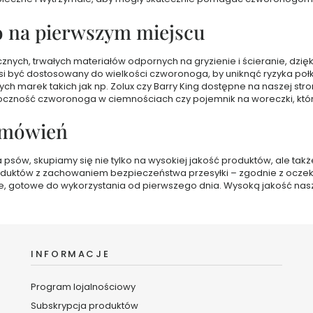
o na pierwszym miejscu
ch, trwałych materiałów odpornych na gryzienie i ścieranie, dzięki
być dostosowany do wielkości czworonoga, by uniknąć ryzyka połknięc
h marek takich jak np. Zolux czy Barry King dostępne na naszej str
oczność czworonoga w ciemnościach czy pojemnik na woreczki, który
zamówień
ów, skupiamy się nie tylko na wysokiej jakość produktów, ale także 
oduktów z zachowaniem bezpieczeństwa przesyłki – zgodnie z oczek
ie, gotowe do wykorzystania od pierwszego dnia. Wysoką jakość na
INFORMACJE
Program lojalnościowy
Subskrypcja produktów