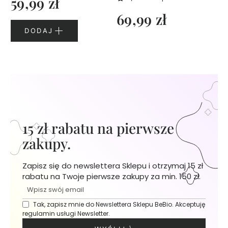
59,99 zł
f
u
69,99 zł
m
DODAJ
y
3
0
m
l
P
e
r
15 zł rabatu na pierwsze
f
zakupy.
u
m
y
Zapisz się do newslettera Sklepu i otrzymaj 15 zł
5
rabatu na Twoje pierwsze zakupy za min. 150 zł.
0
m
l
Tak, zapisz mnie do Newslettera Sklepu BeBio. Akceptuję
regulamin usługi Newsletter.
Ż