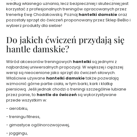
w
według własnego uznania, lecz bezpieczniej i skuteczniej jest
a
korzystać z profesjonalnych treningów opracowanych przez
n
trenerkę Ewę Chodakowską. Poznaj
hantelki damskie
oraz
pozostały sprzęt do ćwiczeń proponowany przez Sklep BeBio i
e
wybierz produkty dla siebie!
K
Do jakich ćwiczeń przydają się
o
s
hantle damskie?
m
e
t
Wśród akcesoriów treningowych
hantelki
są jednymi z
y
k
najbardziej uniwersalnych propozycji. W większej i cięższej
i
wersji są nieocenione jako sprzęt do ćwiczeń siłowych.
d
Właściwie używane
hantelki damskie
także pozwalają
o
m
wzmocnić górne partie ciała, w tym barki, kark i klatkę
a
piersiową. Jeśli jednak chodzi o treningi szczególnie lubiane
k
przez panie, to
hantle do ćwiczeń
są wykorzystywane
i
przede wszystkim w:
j
a
- aerobiku,
ż
u
- treningu fitness,
K
- gimastyce ogólnorozwojowej,
o
s
- joggingu,
m