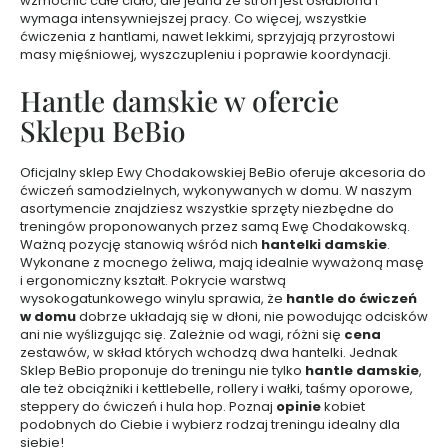
wzmocnić całe ciało, ale jedna ze stron jest osłabiona i
e
wymaga intensywniejszej pracy. Co więcej, wszystkie
t
ćwiczenia z hantlami, nawet lekkimi, sprzyjają przyrostowi
y
masy mięśniowej, wyszczupleniu i poprawie koordynacji.
k
Hantle damskie w ofercie
ó
w
Sklepu BeBio
d
o
Oficjalny sklep Ewy Chodakowskiej BeBio oferuje akcesoria do
t
ćwiczeń samodzielnych, wykonywanych w domu. W naszym
w
asortymencie znajdziesz wszystkie sprzęty niezbędne do
a
treningów proponowanych przez samą Ewę Chodakowską.
r
Ważną pozycję stanowią wśród nich
hantelki damskie
.
Wykonane z mocnego żeliwa, mają idealnie wyważoną masę
z
i ergonomiczny kształt. Pokrycie warstwą
y
wysokogatunkowego winylu sprawia, że
hantle do ćwiczeń
T
w domu
dobrze układają się w dłoni, nie powodując odcisków
A
ani nie wyślizgując się. Zależnie od wagi, różni się
cena
N
zestawów, w skład których wchodzą dwa hantelki. Jednak
I
Sklep BeBio proponuje do treningu nie tylko
hantle damskie
,
ale też obciążniki i kettlebelle,
rollery i wałki
,
taśmy oporowe
,
E
steppery do ćwiczeń
i hula hop. Poznaj
opinie
kobiet
J
podobnych do Ciebie i wybierz rodzaj treningu idealny dla
siebie!