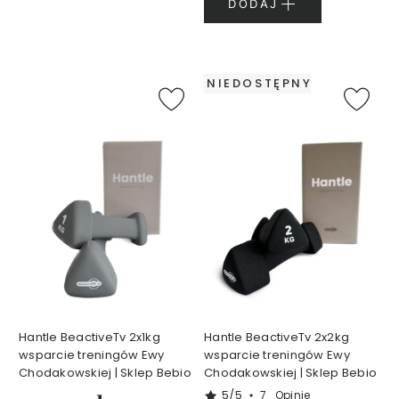
DODAJ
A
N
I
E
NIEDOSTĘPNY
J
P
e
r
f
u
m
y
1
5
m
l
Hantle BeactiveTv 2x1kg
Hantle BeactiveTv 2x2kg
P
wsparcie treningów Ewy
wsparcie treningów Ewy
e
Chodakowskiej | Sklep Bebio
Chodakowskiej | Sklep Bebio
r
5/5
7
Opinie