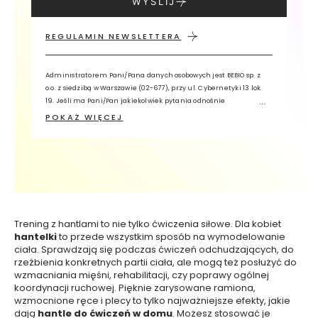
WYŚLIJ
e
l
REGULAMIN NEWSLETTERA
e
p
o
Administratorem Pani/Pana danych osobowych jest BEBIO sp. z
d
o.o. z siedzibą w Warszawie (02-677), przy ul. Cybernetyki 13 lok.
p
19. Jeśli ma Pani/Pan jakiekolwiek pytania odnośnie
r
przetwarzania przez nas Pani/Pana danych, prosimy o kontakt z
POKAŻ WIĘCEJ
y
Inspektorem Ochrony Danych, wykorzystując adres e-mail:
iodo@bebio.pl lub pisemnie na adres siedziby Administratora z
s
dopiskiem „Inspektor Ochrony Danych”. Pani/Pana dane osobowe
z
będą przetwarzane w celu świadczenia usługi Newsletter oraz w
n
celach analitycznych i profilowania. Ma Pani/Pan prawo żądania
i
dostępu do danych, sprostowania, usunięcia, przenoszenia
c
danych lub ograniczenia ich przetwarzania oraz zgłoszenia
p
sprzeciwu.
Trening z hantlami to nie tylko ćwiczenia siłowe. Dla kobiet
e
hantelki
to przede wszystkim sposób na wymodelowanie
r
ciała. Sprawdzają się podczas ćwiczeń odchudzających, do
f
rzeźbienia konkretnych partii ciała, ale mogą też posłużyć do
wzmacniania mięśni, rehabilitacji, czy poprawy ogólnej
u
koordynacji ruchowej. Pięknie zarysowane ramiona,
m
wzmocnione ręce i plecy to tylko najważniejsze efekty, jakie
o
dają
hantle do ćwiczeń w domu
. Możesz stosować je