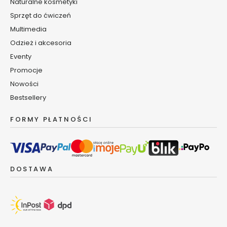
z
Naturalne kosmetyki
y
Sprzęt do ćwiczeń
Multimedia
S
e
Odzież i akcesoria
r
Eventy
u
Promocje
m
Nowości
d
o
Bestsellery
t
w
FORMY PŁATNOŚCI
a
r
z
y
DOSTAWA
K
r
e
m
y