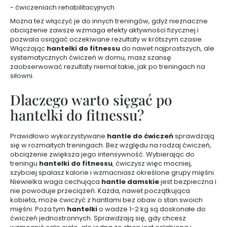
e
- ćwiczeniach rehabilitacyjnych.
t
y
Można też włączyć je do innych treningów, gdyż nieznaczne
k
obciążenie zawsze wzmaga efekty aktywności fizycznej i
i
pozwala osiągać oczekiwane rezultaty w krótszym czasie.
d
o
Włączając
hantelki do fitnessu
do nawet najprostszych, ale
t
systematycznych ćwiczeń w domu, masz szansę
w
zaobserwować rezultaty niemal takie, jak po treningach na
a
siłowni.
r
z
y
Dlaczego warto sięgać po
hantelki do fitnessu?
Z
e
Prawidłowo wykorzystywane
hantle do ćwiczeń
sprawdzają
s
się w rozmaitych treningach. Bez względu na rodzaj ćwiczeń,
t
obciążenie zwiększa jego intensywność. Wybierając do
a
treningu
hantelki do fitnessu
, ćwiczysz więc mocniej,
w
szybciej spalasz kalorie i wzmacniasz określone grupy mięśni.
y
Niewielka waga cechująca
hantle damskie
jest bezpieczna i
k
nie powoduje przeciążeń. Każda, nawet początkująca
kobieta, może ćwiczyć z hantlami bez obaw o stan swoich
o
mięśni. Poza tym
hantelki
o wadze 1-2 kg są doskonałe do
s
ćwiczeń jednostronnych. Sprawdzają się, gdy chcesz
m