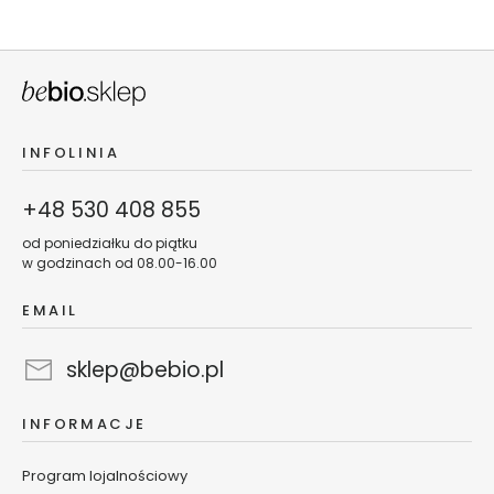
K
r
e
m
y
d
o
INFOLINIA
t
w
+48 530 408 855
a
r
od poniedziałku do piątku
z
w godzinach od 08.00-16.00
y
EMAIL
T
o
sklep@bebio.pl
n
i
k
INFORMACJE
i
d
Program lojalnościowy
o