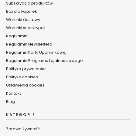
Subskrypcja produktów
t
w
Box dla Fajterek
a
Warunki dostawy
r
Warunki subskrypcji
z
y
Regulamin
Regulamin Newslettera
M
Regulamin Karty Upominkowej
a
s
Regulamin Programu Lojalnościowego
e
Polityka prywatności
c
Polityka cookies
z
Ustawienia cookies
k
i
Kontakt
d
Blog
o
t
KATEGORIE
w
a
Zdrowa żywność
r