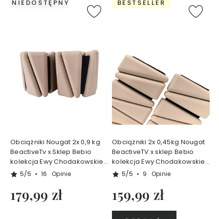
NIEDOSTĘPNY
BESTSELLER
i
o
b
y
E
w
a
C
h
o
d
a
k
o
w
s
k
a
Obciążniki Nougat 2x 0,9 kg
Obciążniki 2x 0,45kg Nougat
Z
BeactiveTv x Sklep Bebio
BeactiveTV x sklep Bebio
e
kolekcja Ewy Chodakowskiej
kolekcja Ewy Chodakowskiej
s
NOW YOUR MOVE
NOW YOUR MOVE
5/5
5/5
16
Opinie
9
Opinie
t
a
179,99 zł
159,99 zł
w
y
T