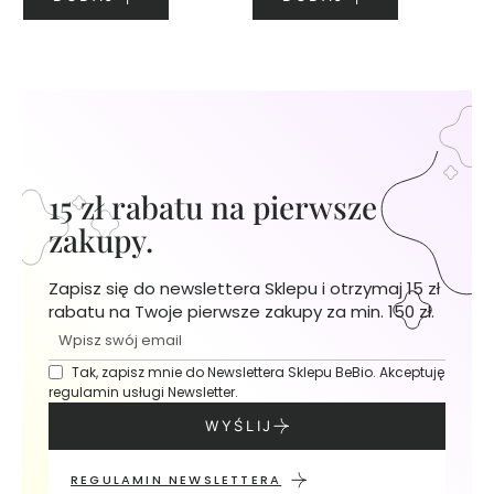
A
N
I
E
J
P
e
15 zł rabatu na pierwsze
r
f
zakupy.
u
m
Zapisz się do newslettera Sklepu i otrzymaj 15 zł
y
rabatu na Twoje pierwsze zakupy za min. 150 zł.
1
5
m
Tak, zapisz mnie do Newslettera Sklepu BeBio. Akceptuję
l
regulamin usługi Newsletter.
WYŚLIJ
P
e
r
REGULAMIN NEWSLETTERA