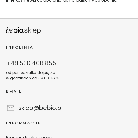
inne
kosmetyki do opalania
jak np.
balsamy po opalniu
.
e
t
y
k
i
d
o
t
w
a
r
INFOLINIA
z
y
+48 530 408 855
Z
od poniedziałku do piątku
e
w godzinach od 08.00-16.00
s
t
EMAIL
a
w
sklep@bebio.pl
y
k
o
INFORMACJE
s
m
Program lojalnościowy