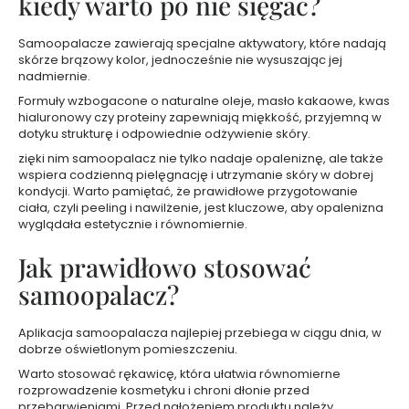
kiedy warto po nie sięgać?
e
l
Samoopalacze zawierają specjalne aktywatory, które nadają
e
skórze brązowy kolor, jednocześnie nie wysuszając jej
p
nadmiernie.
o
Formuły wzbogacone o naturalne oleje, masło kakaowe, kwas
d
hialuronowy czy proteiny zapewniają miękkość, przyjemną w
p
dotyku strukturę i odpowiednie odżywienie skóry.
r
zięki nim samoopalacz nie tylko nadaje opaleniznę, ale także
y
wspiera codzienną pielęgnację i utrzymanie skóry w dobrej
s
kondycji. Warto pamiętać, że prawidłowe przygotowanie
z
ciała, czyli peeling i nawilżenie, jest kluczowe, aby opalenizna
n
wyglądała estetycznie i równomiernie.
i
Jak prawidłowo stosować
c
p
samoopalacz?
e
r
Aplikacja samoopalacza najlepiej przebiega w ciągu dnia, w
f
dobrze oświetlonym pomieszczeniu.
u
Warto stosować rękawicę, która ułatwia równomierne
m
rozprowadzenie kosmetyku i chroni dłonie przed
o
przebarwieniami. Przed nałożeniem produktu należy