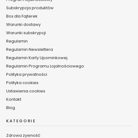
e
Subskrypcja produktów
t
Box dla Fajterek
y
k
Warunki dostawy
ó
Warunki subskrypcji
w
Regulamin
d
o
Regulamin Newslettera
t
Regulamin Karty Upominkowej
w
Regulamin Programu Lojalnościowego
a
Polityka prywatności
r
z
Polityka cookies
y
Ustawienia cookies
T
Kontakt
A
N
Blog
I
E
KATEGORIE
J
Zdrowa żywność