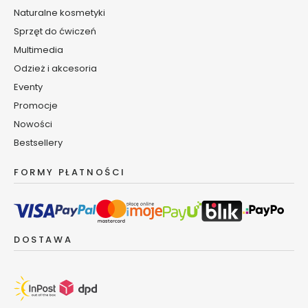
K
Naturalne kosmetyki
r
e
Sprzęt do ćwiczeń
m
Multimedia
y
Odzież i akcesoria
d
Eventy
o
t
Promocje
w
Nowości
a
Bestsellery
r
z
FORMY PŁATNOŚCI
y
T
o
n
DOSTAWA
i
k
i
d
o