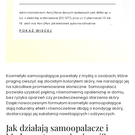
f
u
Administratorem Pani/Pana danych osobowych jest BEBIO sp. z
m
o.o. z siedzibą w Warszawie (02-677), przy ul. Cybernetyki 13 lok.
y
19. Jeśli ma Pani/Pan jakiekolwiek pytania odnośnie
3
przetwarzania przez nas Pani/Pana danych, prosimy o kontakt z
POKAŻ WIĘCEJ
0
Inspektorem Ochrony Danych, wykorzystując adres e-mail:
m
iodo@bebio.pl lub pisemnie na adres siedziby Administratora z
l
dopiskiem „Inspektor Ochrony Danych”. Pani/Pana dane osobowe
będą przetwarzane w celu świadczenia usługi Newsletter oraz w
celach analitycznych i profilowania. Ma Pani/Pan prawo żądania
P
dostępu do danych, sprostowania, usunięcia, przenoszenia
e
danych lub ograniczenia ich przetwarzania oraz zgłoszenia
r
sprzeciwu.
Kosmetyki samoopalające powstały z myślą o osobach, które
f
pragną cieszyć się złocistym kolorytem skóry, nie narażając jej
u
na szkodliwe promieniowanie słoneczne. Samoopalacz
m
pozwala uzyskać piękną, równomierną opaleniznę w domu,
y
bez ryzyka oparzeń czy przedwczesnego starzenia skóry.
5
Dzięki nowoczesnym formułom kosmetyki samoopalające
0
dają naturalny efekt i równocześnie dbają o kondycję skóry,
dostarczając jej substancji nawilżających i odżywczych.
m
l
Jak działają samoopalacze i
Ż