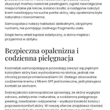
w
złuszczyć martwy naskórek peelingiem, ogolić newralgiczne
a
miejsca takie jak łokcie, kolana i kostki, a następnie nałożyć
n
krem nawilżający na suche partie skóry, aby opalenizna była
e
naturalna i równomierna.
Samoopalacz należy nakładać delikatnymi, okrężnymi
ruchami, nie pomijając żadnego fragmentu ciała.
K
o
Dzięki temu efekt będzie estetyczny, a skóra miękka i
s
przyjemna w dotyku.
m
e
t
Bezpieczna opalenizna i
y
k
codzienna pielęgnacja
i
d
o
m
Kosmetyki samoopalające pozwalają cieszyć się pięknym
a
kolorytem skóry bez wychodzenia na słońce, jednak nie
k
chronią przed promieniowaniem UV. Dlatego stosowanie
i
j
codziennie kremu z filtrem SPF jest konieczne, jeśli planujesz
a
kontakt ze słońcem.
ż
u
Dobrej jakości samoopalacze sprawiają, że skóra wygląda
zdrowo, estetycznie i naturalnie, a codzienna pielęgnacja
K
peeling, nawilżanie i odżywienie - wydłuża trwałość koloru i
o
poprawia komfort skóry. W naszej ofercie znajdziesz również
s
m