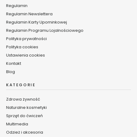
y
Regulamin
s
z
Regulamin Newslettera
c
Regulamin Karty Upominkowej
z
Regulamin Programu Lojalnościowego
a
Polityka prywatności
n
i
Polityka cookies
e
Ustawienia cookies
Kontakt
B
a
Blog
l
s
KATEGORIE
a
m
Zdrowa żywność
y
Naturalne kosmetyki
i
o
Sprzęt do ćwiczeń
l
Multimedia
e
Odzież i akcesoria
j