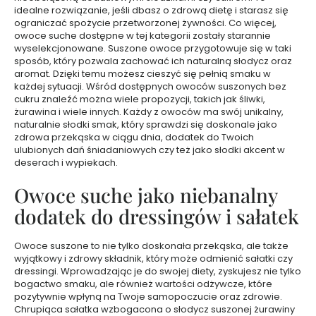
t
idealne rozwiązanie, jeśli dbasz o zdrową dietę i starasz się
ograniczać spożycie przetworzonej żywności. Co więcej,
w
owoce suche dostępne w tej kategorii zostały starannie
a
wyselekcjonowane. Suszone owoce przygotowuje się w taki
r
sposób, który pozwala zachować ich naturalną słodycz oraz
z
aromat. Dzięki temu możesz cieszyć się pełnią smaku w
y
każdej sytuacji. Wśród dostępnych owoców suszonych bez
cukru znaleźć można wiele propozycji, takich jak śliwki,
M
żurawina i wiele innych. Każdy z owoców ma swój unikalny,
naturalnie słodki smak, który sprawdzi się doskonale jako
a
zdrowa przekąska w ciągu dnia, dodatek do Twoich
s
ulubionych dań śniadaniowych czy też jako słodki akcent w
e
deserach i wypiekach.
c
z
Owoce suche jako niebanalny
k
dodatek do dressingów i sałatek
i
d
o
Owoce suszone to nie tylko doskonała przekąska, ale także
wyjątkowy i zdrowy składnik, który może odmienić sałatki czy
t
dressingi. Wprowadzając je do swojej diety, zyskujesz nie tylko
w
bogactwo smaku, ale również wartości odżywcze, które
a
pozytywnie wpłyną na Twoje samopoczucie oraz zdrowie.
r
Chrupiąca sałatka wzbogacona o słodycz suszonej żurawiny