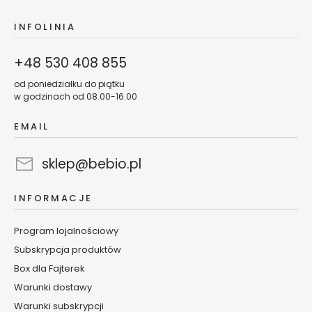
p
o
INFOLINIA
d
o
+48 530 408 855
c
z
od poniedziałku do piątku
y
w godzinach od 08.00-16.00
D
EMAIL
e
m
sklep@bebio.pl
a
k
i
INFORMACJE
j
a
Program lojalnościowy
ż
Subskrypcja produktów
i
Box dla Fajterek
o
c
Warunki dostawy
z
Warunki subskrypcji