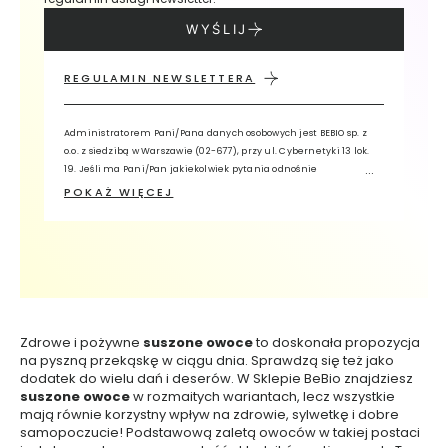
w
a
WYŚLIJ
n
e
REGULAMIN NEWSLETTERA
K
o
Administratorem Pani/Pana danych osobowych jest BEBIO sp. z
s
o.o. z siedzibą w Warszawie (02-677), przy ul. Cybernetyki 13 lok.
m
19. Jeśli ma Pani/Pan jakiekolwiek pytania odnośnie
e
t
przetwarzania przez nas Pani/Pana danych, prosimy o kontakt z
POKAŻ WIĘCEJ
y
Inspektorem Ochrony Danych, wykorzystując adres e-mail:
k
iodo@bebio.pl lub pisemnie na adres siedziby Administratora z
i
dopiskiem „Inspektor Ochrony Danych”. Pani/Pana dane osobowe
d
o
będą przetwarzane w celu świadczenia usługi Newsletter oraz w
m
celach analitycznych i profilowania. Ma Pani/Pan prawo żądania
a
dostępu do danych, sprostowania, usunięcia, przenoszenia
k
i
danych lub ograniczenia ich przetwarzania oraz zgłoszenia
j
sprzeciwu.
Zdrowe i pożywne
suszone owoce
to doskonała propozycja
a
ż
na pyszną przekąskę w ciągu dnia. Sprawdzą się też jako
u
dodatek do wielu dań i deserów. W Sklepie BeBio znajdziesz
suszone owoce
w rozmaitych wariantach, lecz wszystkie
K
mają równie korzystny wpływ na zdrowie, sylwetkę i dobre
o
s
samopoczucie! Podstawową zaletą owoców w takiej postaci
m