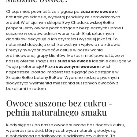
K
r
Chcąc mieć pewność, że sięgasz po
suszone owoce
o
e
naturalnym składzie, wybieraj produkty ze sprawdzonych
m
źródeł. W oficjalnym sklepie Ewy Chodakowskiej BeBio
y
proponujemy owoce pochodzące z bezpiecznych upraw i
d
suszone w odpowiednich warunkach. Brak sztucznych
dodatków decyduje o ich czystości i wysokiej jakości. To
o
natomiast decyduje o ich korzystnym wpływie na zdrowie.
t
Precyzyjny wybór owoców celuje w oczekiwania
w
zróżnicowanej grupy klientów. Możesz mieć pewność, że w
a
naszej ofercie znajdziesz
suszone owoce
idealnie celujące w
r
Twoje preferencje! Poza
suszonymi owocami
w ich
z
najprostszej postaci możesz też sięgnąć po dostępne w
Sklepie BeBio
batony BeRaw
. Wybrane rodzaje pysznych
y
słodyczy to wyśmienita mieszanka suszonych owoców z
bakaliami i miodem.
T
o
Owoce suszone bez cukru -
n
i
pełnia naturalnego smaku
k
i
Kiedy sięgasz po nasze owoce suszone bez dodatku cukru,
d
wybierasz produkt, który zachwyca naturalną słodyczą,
o
nieobciążoną dodatkowymi słodzikami czy cukrem. To