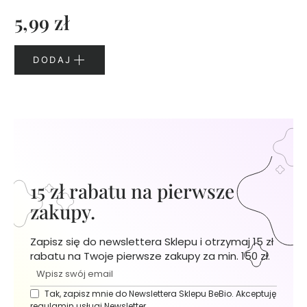
e
5,99 zł
l
e
p
DODAJ
o
d
p
r
y
s
z
n
i
15 zł rabatu na pierwsze
c
zakupy.
p
e
r
Zapisz się do newslettera Sklepu i otrzymaj 15 zł
f
rabatu na Twoje pierwsze zakupy za min. 150 zł.
u
m
Tak, zapisz mnie do Newslettera Sklepu BeBio. Akceptuję
o
regulamin usługi Newsletter.