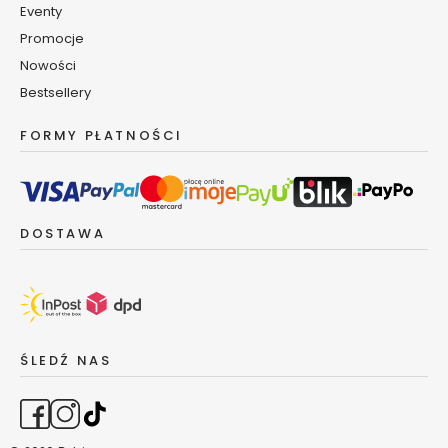
Eventy
k
i
Promocje
d
Nowości
o
Bestsellery
u
s
FORMY PŁATNOŚCI
t
S
e
r
DOSTAWA
i
a
S
m
a
r
ŚLEDŹ NAS
t
A
g
e