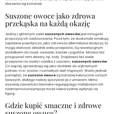
e
starzenia się komórek.
t
Suszone owoce jako zdrowa
y
k
przekąska na każdą okazję
ó
w
Jedną z głównych zalet
suszonych owoców
jest mnogość
d
propozycji ich zastosowania. Poza tym, że doskonale smakują
o
zajadane pojedynczo, jako zdrowsza alternatywa słodyczy, to
t
mogą stanowić składnik wielu przepisów, Są rewelacyjnym
w
dodatkiem do musli, owsianki, kaszek i jogurtów. Możesz też
a
posypywać nimi desery, np. lody. Znajdziesz też wiele
przepisów na ciasta i ciastka z użyciem,
suszonych owoców
.
r
Co więcej, sprawdzają się jako dodatek do wytrawnych
z
potraw, m.in. sosów i rozmaitych dań mięsnych. Warto jednak
y
pamiętać, że
suszone owoce
są bardziej kaloryczne od tych
T
świeżych, dlatego należy spożywać je z umiarem. Mimo
A
wysokiej zawartości błonnika regulującego metabolizm ich
N
nadmierna konsumpcja może niekorzystnie wpłynąć na
figurę.
I
E
Gdzie kupić smaczne i zdrowe
J
suszone owoce?