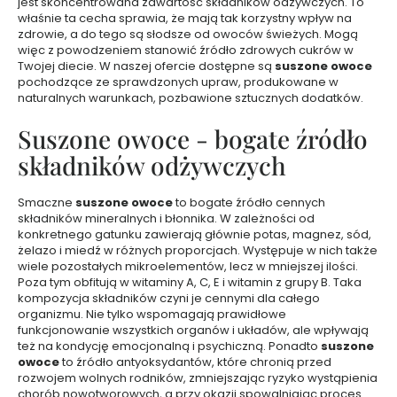
jest skoncentrowana zawartość składników odżywczych. To
e
właśnie ta cecha sprawia, że mają tak korzystny wpływ na
t
zdrowie, a do tego są słodsze od owoców świeżych. Mogą
y
k
więc z powodzeniem stanowić źródło zdrowych cukrów w
i
Twojej diecie. W naszej ofercie dostępne są
suszone owoce
d
pochodzące ze sprawdzonych upraw, produkowane w
o
t
naturalnych warunkach, pozbawione sztucznych dodatków.
w
a
Suszone owoce - bogate źródło
r
z
składników odżywczych
y
Smaczne
suszone owoce
to bogate źródło cennych
Z
składników mineralnych i błonnika. W zależności od
e
konkretnego gatunku zawierają głównie potas, magnez, sód,
s
żelazo i miedź w różnych proporcjach. Występuje w nich także
t
wiele pozostałych mikroelementów, lecz w mniejszej ilości.
a
Poza tym obfitują w witaminy A, C, E i witamin z grupy B. Taka
w
kompozycja składników czyni je cennymi dla całego
organizmu. Nie tylko wspomagają prawidłowe
y
funkcjonowanie wszystkich organów i układów, ale wpływają
k
też na kondycję emocjonalną i psychiczną. Ponadto
suszone
o
owoce
to źródło antyoksydantów, które chronią przed
s
rozwojem wolnych rodników, zmniejszając ryzyko wystąpienia
m
chorób nowotworowych, a przy okazji spowalniając proces