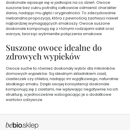
z
doskonale wpasuje się w jadłospis na co dzień. Owoce
y
suszone bez cukru potrafią całkowicie odmienić charakter
dania, nadając mu głębi i oryginalności. To zdecydowanie
niebanalna propozycja, która z pewnością zachwyci nawet
S
najbardziej wymagających smakoszy. Owoce suszone
e
doskonale komponują się z różnymi rodzajami sałat oraz
r
warzyw, tworząc wyśmienite połączenia smakowe.
u
m
Suszone owoce idealne do
d
zdrowych wypieków
o
t
w
Owoce suche to również doskonały wybór dla miłośników
a
domowych wypieków. Są idealnym składnikiem ciast,
ciasteczek czy chleba, nadając im wyjątkowego, naturalnie
r
słodkiego smaku. Dzięki swojej konsystencji doskonale
z
komponują się z ciastami, nie wpływając negatywnie na ich
y
strukturę, a jednocześnie wzbogacając je o dodatkowe
wartości odżywcze.
K
r
e
m
y