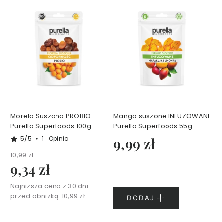
i
o
b
y
E
w
a
C
h
o
d
a
k
o
w
s
k
Morela Suszona PROBIO
Mango suszone INFUZOWANE
a
Purella Superfoods 100g
Purella Superfoods 55g
5/5
1
Opinia
9,99 zł
Z
10,99 zł
e
9,34 zł
s
t
Najniższa cena z 30 dni
a
przed obniżką:
10,99 zł
DODAJ
w
y
T