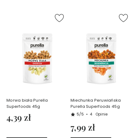
A
N
I
E
J
P
e
r
f
u
m
y
1
5
Morwa biała Purella
Miechunka Peruwiańska
m
Superfoods 45g
Purella Superfoods 45g
l
5/5
4,39 zł
4
Opinie
P
7,99 zł
e
r