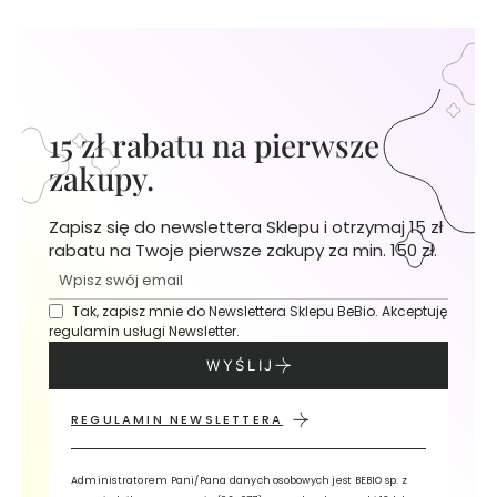
z
y
S
e
r
15 zł rabatu na pierwsze
u
m
zakupy.
d
o
Zapisz się do newslettera Sklepu i otrzymaj 15 zł
t
rabatu na Twoje pierwsze zakupy za min. 150 zł.
w
a
r
Tak, zapisz mnie do Newslettera Sklepu BeBio. Akceptuję
z
regulamin usługi Newsletter.
y
WYŚLIJ
K
r
REGULAMIN NEWSLETTERA
e
m
Administratorem Pani/Pana danych osobowych jest BEBIO sp. z
y