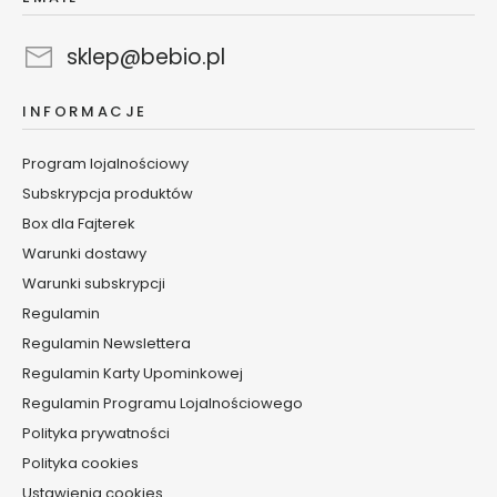
y
s
z
sklep@bebio.pl
c
z
INFORMACJE
a
n
Program lojalnościowy
i
e
Subskrypcja produktów
Box dla Fajterek
B
Warunki dostawy
a
l
Warunki subskrypcji
s
Regulamin
a
Regulamin Newslettera
m
y
Regulamin Karty Upominkowej
i
Regulamin Programu Lojalnościowego
o
Polityka prywatności
l
Polityka cookies
e
j
Ustawienia cookies