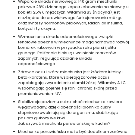
Wsparcie układu nerwowego: 140 gram miechunki
w
pokrywa 28% dziennego zapotrzebowania na niacynę u
a
kobiet i 25% u mężczyzn. Witamina B3 (niacyna) jest
n
niezbędna do prawidłowego funkcjonowania mózgu
e
oraz syntezy hormonów płciowych, takich jak insulina,
kortyzol i tyroksyna.
K
Wzmacnianie układu odpornościowego: związki
o
fenolowe obecne w miechunce mogą hamować rozwój
s
komórek rakowych w przypadku raka piersi i jelita
m
e
grubego. Polifenole blokują uwalnianie markerów
t
zapalnych, regulując działanie układu
y
odpornościowego.
k
i
Zdrowie oczu i skóry: miechunka jest źródłem luteiny i
d
beta-karotenu, które wspierają zdrowie oczu i
o
m
zapobiegają zwyrodnieniu plamki żółtej. Witaminy A i C
a
wspomagają gojenie się ran i chronią skórę przed
k
promieniowaniem UV.
i
j
Stabilizacja poziomu cukru: choć miechunka zawiera
a
węglowodany, dzięki obecności błonnika cukry
ż
u
stopniowo uwalniają się do organizmu, stabilizując
poziom glukozy we krwi.
K
Jak używać miechunki peruwiańskiej w kuchni?
o
s
Miechunka peruwiańska może być dodatkiem zarówno
m