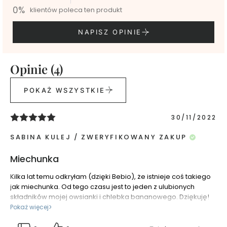
K
0%
klientów poleca ten produkt
r
e
NAPISZ OPINIE
m
y
d
o
Opinie (4)
t
w
POKAŻ WSZYSTKIE
a
r
30/11/2022
z
y
SABINA KULEJ
ZWERYFIKOWANY ZAKUP
T
Miechunka
o
n
Kilka lat temu odkryłam (dzięki Bebio), że istnieje coś takiego
i
jak miechunka. Od tego czasu jest to jeden z ulubionych
k
składników mojej owsianki i chlebka bananowego. Dziękuję!
i
Pokaż więcej
d
o