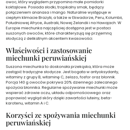
owoc, który wyglądem przypomina małe pomidorki
e
koktajlowe. Posiada słodki, tropikalny smak, będący
l
połączeniem ananasa i mango. Naturalnie występuje w
e
ciepłym klimacie Brazylii, a także w Ekwadorze, Peru, Kolumbii,
p
Południowej Afryce, Australii, Nowej Zelandii i na Hawajach. W
o
Europie miechunka najczęściej dostępna jest w postaci
suszonych owoców, które charakteryzują się przyjemną
d
słodyczą z delikatnym akcentem kwasowości.
p
r
Właściwości i zastosowanie
y
miechunki peruwiańskiej
s
z
Suszona miechunka to doskonała przekąska, która może
n
zastąpić tradycyjne słodycze. Jest bogata w antyoksydanty,
i
witaminy z grupy B, witaminę C, żelazo, fosfor oraz błonnik.
Porcja 140 g owoców pokrywa 20% dziennego zalecanego
c
spożycia błonnika. Regularne spożywanie miechunki może
p
wspierać zdrowie oczu, układu odpornościowego oraz
e
poprawiać wygląd skóry dzięki zawartości luteiny, beta-
r
karotenu, witamin A i C.
f
Korzyści ze spożywania miechunki
u
m
peruwiańskiej
o