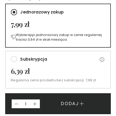
A
N
Jednorazowy zakup
I
E
7,99 zł
J
Wybierając jednorazowy zakup w cenie regularnej
P
tracisz
0,64 zł
w skali miesiąca.
e
r
f
u
Subskrypcja
m
6,39 zł
y
1
5
Regularna cena produktu bez subskrypcji:
7,99 zł
m
l
P
DODAJ
e
r