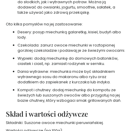
do słodkich, jak i wytrawnych potraw. Można ją
e
dodawać do owsianki, jogurtu, smoothie, sałatek, a
t
y
także używać jako zdrową przekąskę.
k
i
d
Oto kilka pomysłów na jej zastosowanie:
o
t
Desery: posyp miechunką galaretkę, kisiel, budyń albo
w
lody.
a
r
Czekolada: zanurz owoce miechunki w roztopionej
z
gorzkiej czekoladzie i podawaj je ze świeżymi owocami.
y
Wypieki: dodaj miechunkę do domowych batoników,
ciastek i ciast, np. zamiast rodzynek w serniku.
Z
Dania wytrawne: miechunka może być składnikiem
e
wytrawnego sosu do makaronu albo ryżu oraz
s
dodatkiem do zapiekanek z kurczaka lub indyka.
t
Kompot i chutney: dodaj miechunkę do kompotu ze
a
świeżych lub suszonych owoców albo przygotuj na jej
w
bazie chutney, który wzbogaci smak grillowanych dań.
y
k
Skład i wartości odżywcze
o
s
Składniki: Suszone owoce miechunki peruwiańskiej.
m
Wartości odżywcze (na 100g):