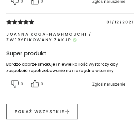
0
0
Zgłoś naruszenie
t
w
a
01/12/2021
r
z
JOANNA KOGA-NAGHMOUCHI
y
ZWERYFIKOWANY ZAKUP
M
Super produkt
a
s
Bardzo dobrze smakuje i niewielka ilość wystarczy aby
e
zaspokoić zapotrzebowanie na niezbędne witaminy
c
z
0
0
Zgłoś naruszenie
k
i
d
o
POKAŻ WSZYSTKIE
t
w
a
r