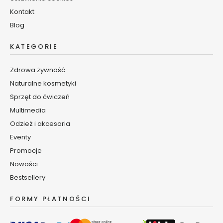
k
Kontakt
i
Blog
d
o
KATEGORIE
u
s
t
Zdrowa żywność
Naturalne kosmetyki
S
Sprzęt do ćwiczeń
e
r
Multimedia
i
Odzież i akcesoria
a
Eventy
S
Promocje
m
a
Nowości
r
Bestsellery
t
A
FORMY PŁATNOŚCI
g
e