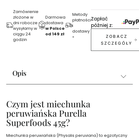
f
u
Zamówienie
m
Metody
złożone w
Darmowa
Zapłać
płatności
y
dni robocze
dostawa
później z:
i
3
wysyłamy w
w Polsce
dostawy
0
ciągu 24
od 149 zł
»
ZOBACZ
godzin
m
SZCZEGÓŁY
l
P
e
Opis
r
f
u
m
y
Czym jest miechunka
5
peruwiańska Purella
0
m
Superfoods 45g?
l
Miechunka peruwiańska (Physalis peruviana) to egzotyczny
Ż