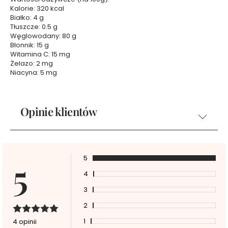
e
Kalorie: 320 kcal
t
Białko: 4 g
Tłuszcze: 0.5 g
y
Węglowodany: 80 g
k
Błonnik: 15 g
ó
Witamina C: 15 mg
w
Żelazo: 2 mg
d
Niacyna: 5 mg
o
t
w
Opinie klientów
a
r
z
y
T
5
5
A
4
N
I
3
E
2
J
1
4 opinii