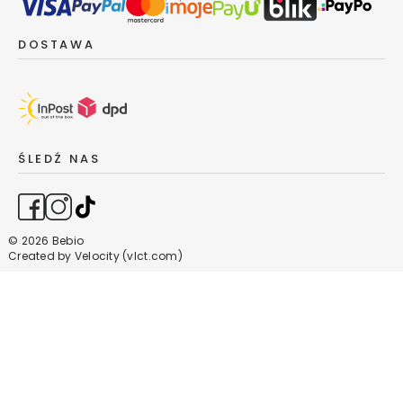
S
e
DOSTAWA
r
i
a
F
e
l
ŚLEDŹ NAS
l
Y
o
u
© 2026 Bebio
r
Created by
Velocity (vlct.com)
B
e
a
u
t
y
V
i