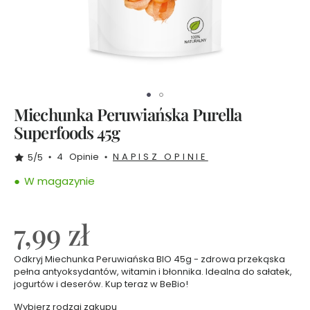
i
o
b
y
E
w
a
C
h
o
d
Miechunka Peruwiańska Purella
a
k
Superfoods 45g
o
w
s
4
Opinie
NAPISZ OPINIE
5/5
k
a
W magazynie
Z
e
7,99 zł
s
t
Odkryj Miechunka Peruwiańska BIO 45g - zdrowa przekąska
a
pełna antyoksydantów, witamin i błonnika. Idealna do sałatek,
w
jogurtów i deserów. Kup teraz w BeBio!
y
Wybierz rodzaj zakupu
T