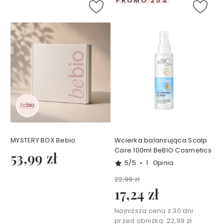
PROMO 25%
i
o
b
y
E
w
a
C
h
o
d
a
k
o
w
s
k
a
MYSTERY BOX Bebio
Wcierka balansująca Scalp
Z
Care 100ml BeBIO Cosmetics
53,99 zł
e
5/5
1
Opinia
s
22,99 zł
t
17,24 zł
a
w
Najniższa cena z 30 dni
y
przed obniżką:
22,99 zł
T