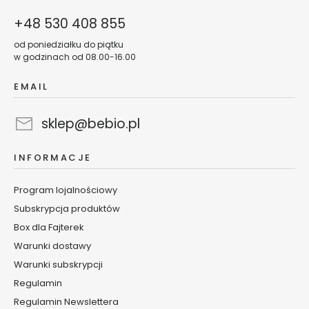
s
+48 530 408 855
k
i
od poniedziałku do piątku
d
w godzinach od 08.00-16.00
o
c
EMAIL
i
a
sklep@bebio.pl
ł
a
INFORMACJE
B
a
Program lojalnościowy
l
Subskrypcja produktów
s
a
Box dla Fajterek
m
Warunki dostawy
y
Warunki subskrypcji
/
k
Regulamin
r
Regulamin Newslettera