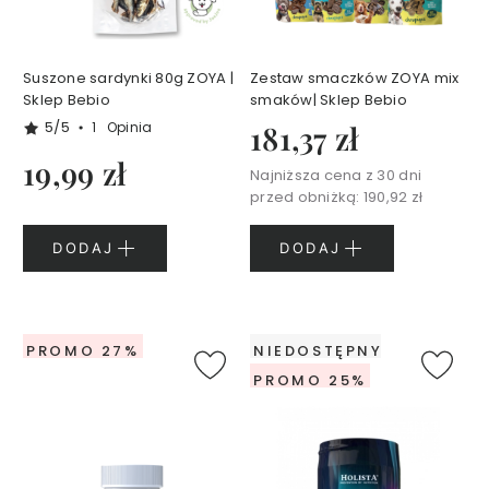
y
S
e
Suszone sardynki 80g ZOYA |
Zestaw smaczków ZOYA mix
r
Sklep Bebio
smaków| Sklep Bebio
i
5/5
1
Opinia
181,37 zł
a
D
19,99 zł
Najniższa cena z 30 dni
e
przed obniżką:
190,92 zł
r
m
DODAJ
DODAJ
a
E
c
o
PROMO 27%
NIEDOSTĘPNY
S
PROMO 25%
e
r
i
a
U