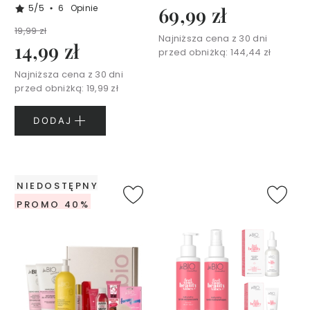
f
5/5
6
Opinie
69,99 zł
u
19,99 zł
m
Najniższa cena z 30 dni
14,99 zł
y
przed obniżką:
144,44 zł
3
Najniższa cena z 30 dni
0
przed obniżką:
19,99 zł
m
l
DODAJ
P
e
r
f
NIEDOSTĘPNY
u
m
PROMO 40%
y
5
0
m
l
Ż