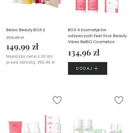
e
l
e
p
o
Bebio Beauty BOX 2
BOX 4 kosmetyków
d
odżywczych Feel Your Beauty
250,40 zł
p
Vibes BeBIO Cosmetics
149,99 zł
r
134,96 zł
y
Najniższa cena z 30 dni
s
przed obniżką:
250,40 zł
z
DODAJ
n
i
c
p
e
r
f
u
m
o