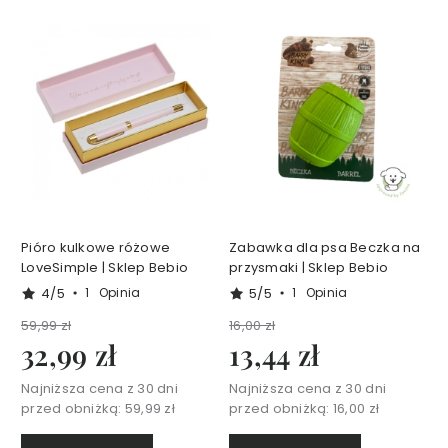
y
s
z
c
z
a
n
i
e
B
a
Pióro kulkowe różowe
Zabawka dla psa Beczka na
l
LoveSimple | Sklep Bebio
przysmaki | Sklep Bebio
s
a
4/5
5/5
1
Opinia
1
Opinia
m
59,99 zł
16,00 zł
y
32,99 zł
13,44 zł
i
o
Najniższa cena z 30 dni
Najniższa cena z 30 dni
l
przed obniżką:
59,99 zł
przed obniżką:
16,00 zł
e
j