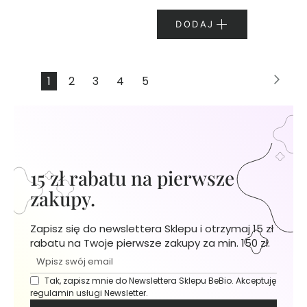
N
I
DODAJ
E
J
Strona
Stro
Nas
Aktualnie
Strona
Strona
Strona
Strona
K
1
2
3
4
5
r
czytasz
e
stronę
m
y
d
o
15 zł rabatu na pierwsze
r
zakupy.
ą
k
Zapisz się do newslettera Sklepu i otrzymaj 15 zł
Ż
rabatu na Twoje pierwsze zakupy za min. 150 zł.
e
l
e
Tak, zapisz mnie do Newslettera Sklepu BeBio. Akceptuję
p
regulamin usługi Newsletter.