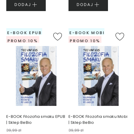
K
DODAJ
DODAJ
r
e
m
y
d
E-BOOK EPUB
E-BOOK MOBI
o
PROMO 10%
PROMO 10%
t
w
a
r
z
y
T
o
n
i
k
E-BOOK Filozofia smaku EPUB
E-BOOK Filozofia smaku Mobi
i
| Sklep BeBio
| Sklep BeBio
d
39,99 zł
39,99 zł
o