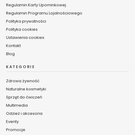
e
Regulamin Karty Upominkowej
m
Regulamin Programu Lojalnościowego
y
i
Polityka prywatności
s
Polityka cookies
e
Ustawienia cookies
r
u
Kontakt
m
Blog
d
o
KATEGORIE
c
i
Zdrowa żywność
a
Naturalne kosmetyki
ł
a
Sprzęt do ćwiczeń
Multimedia
D
Odzież i akcesoria
e
z
Eventy
o
Promocje
d