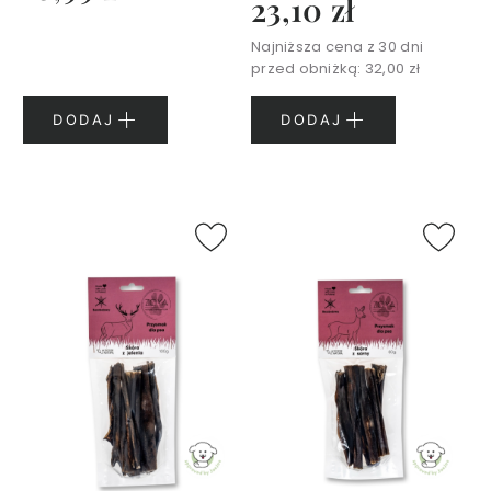
23,10 zł
S
e
Najniższa cena z 30 dni
r
przed obniżką:
32,00 zł
i
a
DODAJ
DODAJ
F
e
l
l
Y
o
u
r
B
e
a
u
t
y
V
i