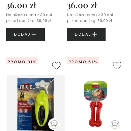
36,00 zł
36,00 zł
t
w
Najniższa cena z 30 dni
Najniższa cena z 30 dni
a
przed obniżką:
39,99 zł
przed obniżką:
39,99 zł
r
z
y
DODAJ
DODAJ
M
a
s
PROMO 31%
PROMO 51%
e
c
z
k
i
d
o
t
w
a
r