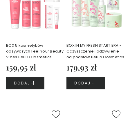
w
a
n
e
K
o
s
BOX 5 kosmetyków
BOX IN MY FRESH START ERA -
m
e
odżywczych Feel Your Beauty
Oczyszczenie i odżywienie
t
Vibes BeBIO Cosmetics
od podstaw BeBio Cosmetics
y
k
159,95 zł
179,93 zł
i
d
o
m
a
DODAJ
DODAJ
k
i
j
a
ż
u
K
o
s
m