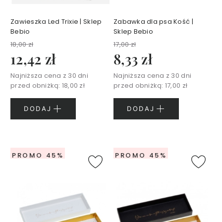
z
y
Zawieszka Led Trixie | Sklep
Zabawka dla psa Kość |
S
Bebio
Sklep Bebio
e
18,00 zł
17,00 zł
r
12,42 zł
8,33 zł
u
m
Najniższa cena z 30 dni
Najniższa cena z 30 dni
d
przed obniżką:
18,00 zł
przed obniżką:
17,00 zł
o
t
DODAJ
DODAJ
w
a
r
z
PROMO 45%
PROMO 45%
y
K
r
e
m
y