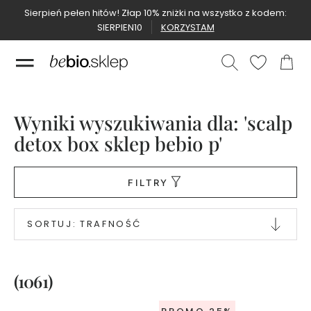
Sierpień pełen hitów! Złap 10% zniżki na wszystko z kodem:
SIERPIEN10
KORZYSTAM
Nowości
Nowości
Wyniki wyszukiwania dla: 'scalp
Bestsellery
detox box sklep bebio p'
Bestsellery
Naturalne
FILTRY
kosmetyki
P
SORTUJ:
TRAFNOŚĆ
e
r
f
u
m
(1061)
y
B
e
b