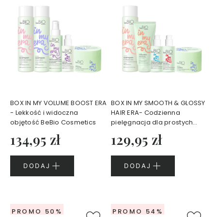
e
t
y
k
i
d
o
t
w
a
r
z
y
BOX IN MY VOLUME BOOST ERA
BOX IN MY SMOOTH & GLOSSY
Z
- Lekkość i widoczna
HAIR ERA- Codzienna
e
objętość BeBio Cosmetics
pielęgnacja dla prostych
s
włosów BeBio Cosmetics
134,95 zł
129,95 zł
t
a
w
DODAJ
DODAJ
y
k
o
s
PROMO 50%
PROMO 54%
m