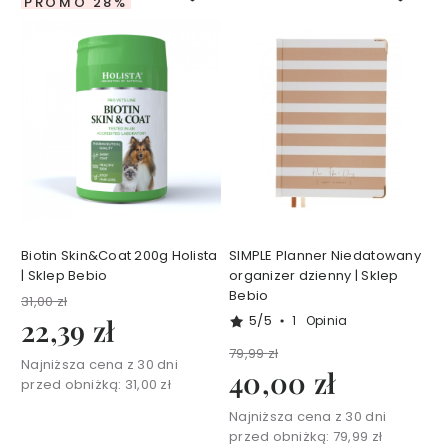
a
PROMO 28%
w
y
k
o
s
m
e
t
y
k
ó
w
Biotin Skin&Coat 200g Holista
SIMPLE Planner Niedatowany
d
| Sklep Bebio
organizer dzienny | Sklep
o
Bebio
31,00 zł
c
5/5
22,39 zł
1
Opinia
i
79,99 zł
a
Najniższa cena z 30 dni
40,00 zł
ł
przed obniżką:
31,00 zł
a
Najniższa cena z 30 dni
T
przed obniżką:
79,99 zł
A