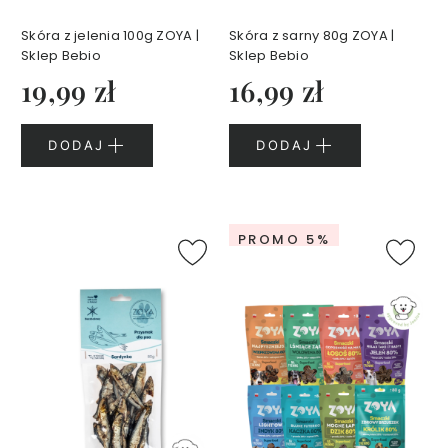
b
e
Skóra z jelenia 100g ZOYA |
Skóra z sarny 80g ZOYA |
s
Sklep Bebio
Sklep Bebio
19,99 zł
16,99 zł
S
e
r
DODAJ
DODAJ
i
a
A
g
PROMO 5%
e
l
e
s
s
B
e
a
u
t