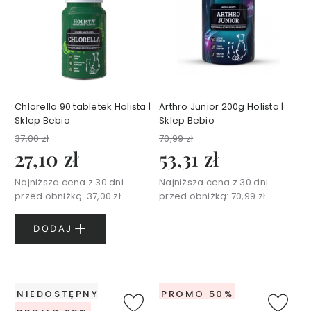
N
I
Q
K
o
s
m
Chlorella 90 tabletek Holista |
Arthro Junior 200g Holista |
e
Sklep Bebio
Sklep Bebio
t
y
37,00 zł
70,99 zł
k
i
27,10 zł
53,31 zł
d
o
c
Najniższa cena z 30 dni
Najniższa cena z 30 dni
i
przed obniżką:
37,00 zł
przed obniżką:
70,99 zł
a
ł
a
DODAJ
Z
e
s
NIEDOSTĘPNY
PROMO 50%
t