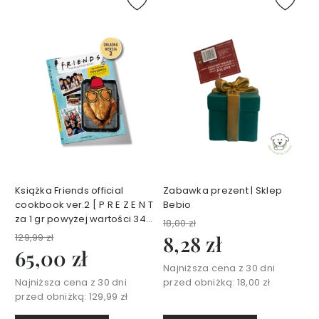
e
t
y
k
ó
w
d
o
t
w
a
r
z
Książka Friends official
Zabawka prezent | Sklep
y
cookbook ver.2 [ P R E Z E N T
Bebio
T
za 1 gr powyżej wartości 349
18,00 zł
A
zł koszyka ]
129,99 zł
8,28 zł
N
65,00 zł
I
Najniższa cena z 30 dni
E
Najniższa cena z 30 dni
przed obniżką:
18,00 zł
J
przed obniżką:
129,99 zł