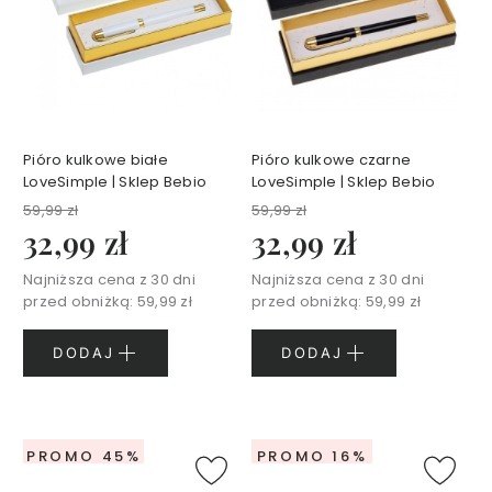
p
o
d
o
c
z
y
Pióro kulkowe białe
Pióro kulkowe czarne
LoveSimple | Sklep Bebio
LoveSimple | Sklep Bebio
D
59,99 zł
59,99 zł
e
32,99 zł
32,99 zł
m
a
Najniższa cena z 30 dni
Najniższa cena z 30 dni
k
przed obniżką:
59,99 zł
przed obniżką:
59,99 zł
i
j
DODAJ
DODAJ
a
ż
i
o
c
PROMO 45%
PROMO 16%
z