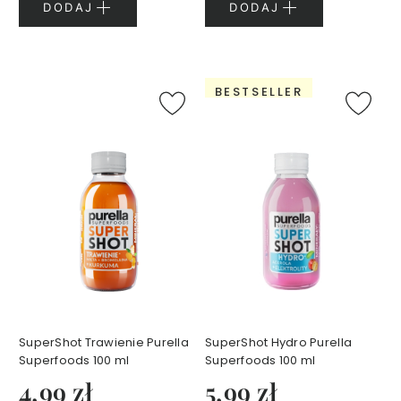
y
DODAJ
DODAJ
S
e
r
BESTSELLER
i
a
D
e
r
m
a
E
c
o
S
e
r
SuperShot Trawienie Purella
SuperShot Hydro Purella
i
Superfoods 100 ml
Superfoods 100 ml
a
4,99 zł
5,99 zł
U