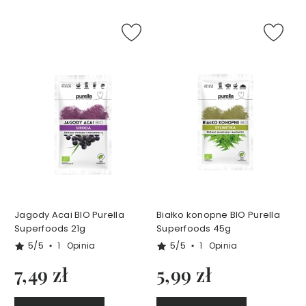
b
e
s
S
e
r
i
a
A
g
e
l
e
s
Jagody Acai BIO Purella
Białko konopne BIO Purella
s
Superfoods 21g
Superfoods 45g
B
5/5
5/5
1
Opinia
1
Opinia
e
a
7,49 zł
5,99 zł
u
t