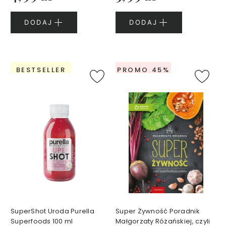
N
I
DODAJ
DODAJ
Q
K
o
s
BESTSELLER
PROMO 45%
m
e
t
y
k
i
d
o
c
i
a
ł
a
Z
e
s
SuperShot Uroda Purella
Super Żywność Poradnik
t
Superfoods 100 ml
Małgorzaty Różańskiej, czyli