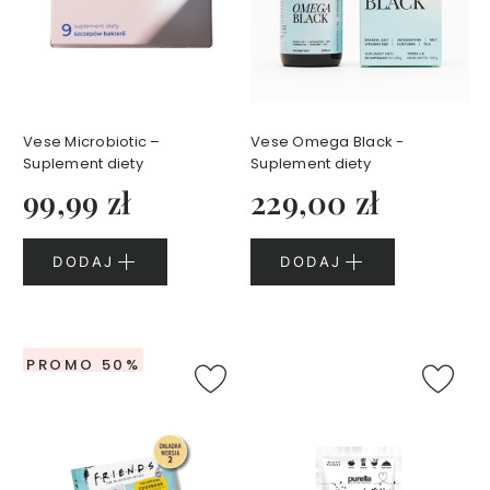
w
a
n
e
K
Vese Microbiotic –
Vese Omega Black -
o
s
Suplement diety
Suplement diety
m
e
99,99 zł
229,00 zł
t
y
k
i
DODAJ
DODAJ
d
o
m
a
k
i
j
PROMO 50%
a
ż
u
K
o
s
m