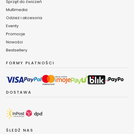
e
Sprzęt do ćwiczeń
m
Multimedia
y
Odzież i akcesoria
i
s
Eventy
e
Promocje
r
Nowości
u
Bestsellery
m
d
FORMY PŁATNOŚCI
o
c
i
a
ł
DOSTAWA
a
D
e
z
o
ŚLEDŹ NAS
d