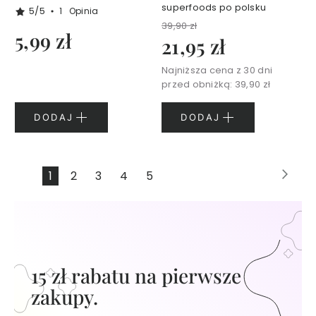
a
superfoods po polsku
5/5
1
Opinia
w
39,90 zł
y
5,99 zł
21,95 zł
k
o
Najniższa cena z 30 dni
s
przed obniżką:
39,90 zł
m
e
DODAJ
DODAJ
t
y
k
ó
Strona
Stro
Nas
Aktualnie
Strona
Strona
Strona
Strona
1
2
3
4
5
w
d
czytasz
o
stronę
c
i
a
ł
15 zł rabatu na pierwsze
a
zakupy.
T
A