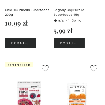
p
o
Chia BIO Purella Superfoods
Jagody Goji Purella
d
200g
Superfoods 45g
o
5/5
10,99 zł
1
Opinia
c
z
5,99 zł
y
D
DODAJ
DODAJ
e
m
a
k
BESTSELLER
i
j
a
ż
i
o
c
z