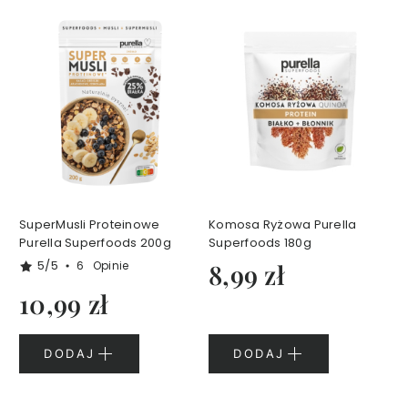
S
e
r
i
a
F
e
l
l
Y
o
SuperMusli Proteinowe
Komosa Ryżowa Purella
u
Purella Superfoods 200g
Superfoods 180g
r
5/5
6
Opinie
8,99 zł
B
e
10,99 zł
a
u
t
DODAJ
DODAJ
y
V
i