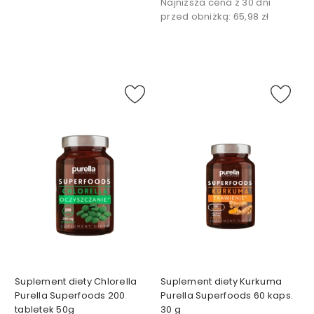
Najniższa cena z 30 dni
A
przed obniżką:
65,98 zł
N
I
E
J
P
e
r
f
u
m
y
1
5
m
l
P
Suplement diety Chlorella
Suplement diety Kurkuma
e
Purella Superfoods 200
Purella Superfoods 60 kaps.
r
tabletek 50g
30 g