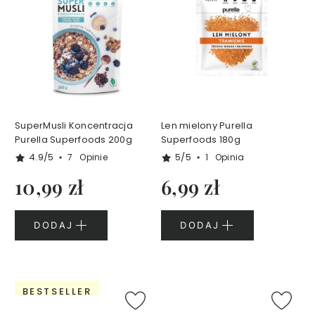
k
i
d
o
u
s
t
S
SuperMusli Koncentracja
Len mielony Purella
e
Purella Superfoods 200g
Superfoods 180g
r
4.9/5
5/5
7
Opinie
1
Opinia
i
10,99 zł
6,99 zł
a
S
m
DODAJ
DODAJ
a
r
t
A
g
BESTSELLER
e