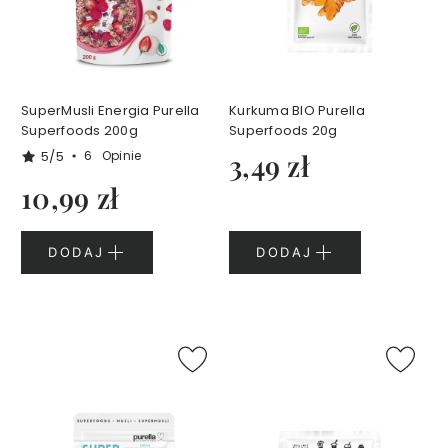
y
s
z
c
z
a
SuperMusli Energia Purella
Kurkuma BIO Purella
n
Superfoods 200g
Superfoods 20g
i
5/5
6
Opinie
3,49 zł
e
10,99 zł
B
a
l
DODAJ
DODAJ
s
a
m
y
i
o
l
e
j