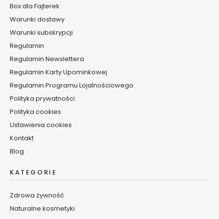
s
Box dla Fajterek
k
Warunki dostawy
i
Warunki subskrypcji
d
Regulamin
o
c
Regulamin Newslettera
i
Regulamin Karty Upominkowej
a
Regulamin Programu Lojalnościowego
ł
a
Polityka prywatności
Polityka cookies
B
Ustawienia cookies
a
l
Kontakt
s
Blog
a
m
KATEGORIE
y
/
Zdrowa żywność
k
Naturalne kosmetyki
r