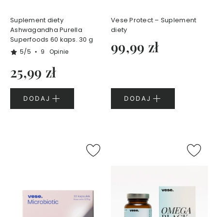
e
l
Suplement diety
Vese Protect – Suplement
e
Ashwagandha Purella
diety
p
Superfoods 60 kaps. 30 g
99,99 zł
o
5/5
9
Opinie
d
p
25,99 zł
r
y
s
DODAJ
DODAJ
z
n
i
c
p
e
r
f
u
m
o