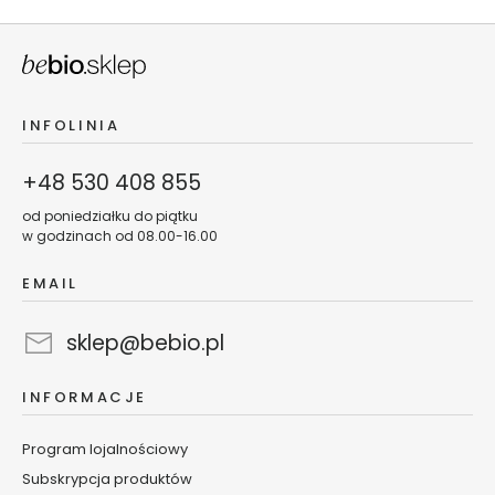
o
d
p
r
y
s
INFOLINIA
z
n
+48 530 408 855
i
c
od poniedziałku do piątku
w godzinach od 08.00-16.00
P
e
EMAIL
e
l
sklep@bebio.pl
i
n
g
INFORMACJE
i
i
Program lojalnościowy
m
Subskrypcja produktów
a