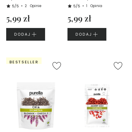
z
5/5
5/5
2
Opinie
1
Opinia
y
5,99 zł
5,99 zł
S
e
r
DODAJ
DODAJ
u
m
d
o
t
BESTSELLER
w
a
r
z
y
K
r
e
m
y