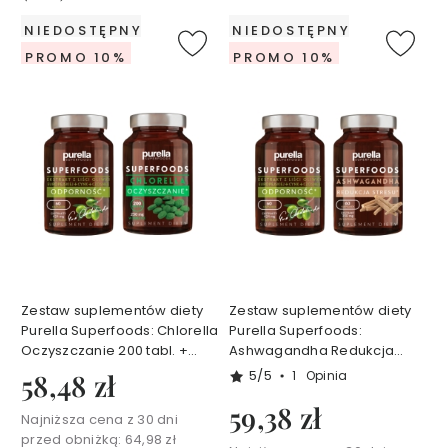
i
o
NIEDOSTĘPNY
NIEDOSTĘPNY
b
y
PROMO 10%
PROMO 10%
E
w
a
C
h
o
d
a
k
o
w
s
k
a
Z
Zestaw suplementów diety
Zestaw suplementów diety
e
Purella Superfoods: Chlorella
Purella Superfoods:
s
Oczyszczanie 200 tabl. +
Ashwagandha Redukcja
t
Ekstrakt z liści oliwki
stresu 60 kaps. + Ekstrakt z
5/5
58,48 zł
1
Opinia
a
Odporność 60 kaps.
liści oliwki Odporność 60
w
59,38 zł
kaps.
Najniższa cena z 30 dni
y
przed obniżką:
64,98 zł
T