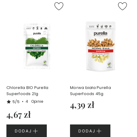
e
t
y
k
ó
w
d
o
t
w
a
r
z
y
Chlorella BIO Purella
Morwa biała Purella
T
Superfoods 21g
Superfoods 45g
A
5/5
4
Opinie
4,39 zł
N
4,67 zł
I
E
J
DODAJ
DODAJ