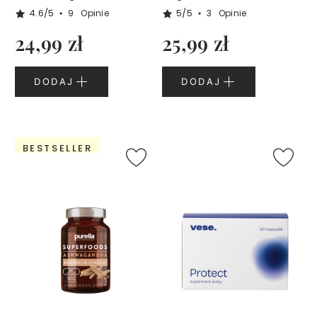
f
4.6/5
5/5
9
Opinie
3
Opinie
u
m
24,99 zł
25,99 zł
y
3
0
DODAJ
DODAJ
m
l
P
BESTSELLER
e
r
f
u
m
y
5
0
m
l
Ż