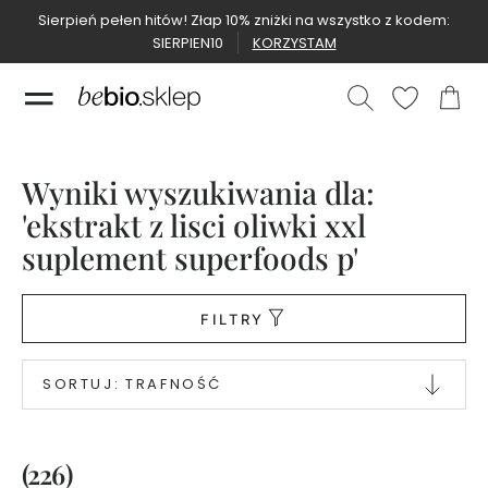
Sierpień pełen hitów! Złap 10% zniżki na wszystko z kodem:
SIERPIEN10
KORZYSTAM
Nowości
Nowości
Wyniki wyszukiwania dla:
Bestsellery
'ekstrakt z lisci oliwki xxl
Bestsellery
suplement superfoods p'
Naturalne
kosmetyki
FILTRY
P
e
r
SORTUJ:
TRAFNOŚĆ
f
u
m
y
B
(226)
e
b