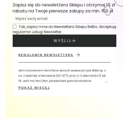
N
Zapisz się do newslettera Sklepu i otrzymaj 15 zł
I
rabatu na Twoje pierwsze zakupy za min. 150 zł.
E
J
Tak, zapisz mnie do Newslettera Sklepu BeBio. Akceptuję
regulamin usługi Newsletter.
K
r
WYŚLIJ
e
m
REGULAMIN NEWSLETTERA
y
d
o
Administratorem Pani/Pana danych osobowych jest BEBIO sp. z
r
o.o. z siedzibą w Warszawie (02-677), przy ul. Cybernetyki 13 lok.
ą
19. Jeśli ma Pani/Pan jakiekolwiek pytania odnośnie
przetwarzania przez nas Pani/Pana danych, prosimy o kontakt z
k
POKAŻ WIĘCEJ
Inspektorem Ochrony Danych, wykorzystując adres e-mail:
iodo@bebio.pl lub pisemnie na adres siedziby Administratora z
Ż
dopiskiem „Inspektor Ochrony Danych”. Pani/Pana dane osobowe
e
będą przetwarzane w celu świadczenia usługi Newsletter oraz w
l
celach analitycznych i profilowania. Ma Pani/Pan prawo żądania
e
dostępu do danych, sprostowania, usunięcia, przenoszenia
p
danych lub ograniczenia ich przetwarzania oraz zgłoszenia
sprzeciwu.