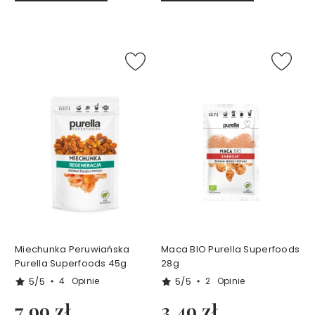
K
r
e
m
y
d
o
t
w
a
r
z
y
T
o
n
Miechunka Peruwiańska
Maca BIO Purella Superfoods
i
Purella Superfoods 45g
28g
k
i
5/5
5/5
4
Opinie
2
Opinie
d
7,99 zł
3,49 zł
o