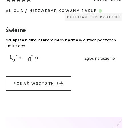
K
r
ALICJA
NIEZWERYFIKOWANY ZAKUP
e
POLECAM TEN PRODUKT
m
y
Świetne!
d
o
Najlepsze białko, czekam kiedy będzie w dużych paczkach
t
lub setach.
w
a
0
0
Zgłoś naruszenie
r
z
y
T
POKAŻ WSZYSTKIE
o
n
i
k
i
d
o