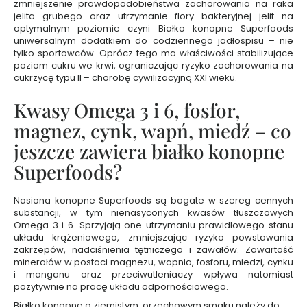
zmniejszenie prawdopodobieństwa zachorowania na raka
e
jelita grubego oraz utrzymanie flory bakteryjnej jelit na
l
optymalnym poziomie czyni Białko konopne Superfoods
e
uniwersalnym dodatkiem do codziennego jadłospisu – nie
p
tylko sportowców. Oprócz tego ma właściwości stabilizujące
poziom cukru we krwi, ograniczając ryzyko zachorowania na
o
cukrzycę typu II – chorobę cywilizacyjną XXI wieku.
d
p
Kwasy Omega 3 i 6, fosfor,
r
y
magnez, cynk, wapń, miedź – co
s
jeszcze zawiera białko konopne
z
Superfoods?
n
i
c
Nasiona konopne Superfoods są bogate w szereg cennych
p
substancji, w tym nienasyconych kwasów tłuszczowych
e
Omega 3 i 6. Sprzyjają one utrzymaniu prawidłowego stanu
układu krążeniowego, zmniejszając ryzyko powstawania
r
zakrzepów, nadciśnienia tętniczego i zawałów. Zawartość
f
minerałów w postaci magnezu, wapnia, fosforu, miedzi, cynku
u
i manganu oraz przeciwutleniaczy wpływa natomiast
m
pozytywnie na pracę układu odpornościowego.
o
Białko konopne o ziemistym, orzechowym smaku należy do