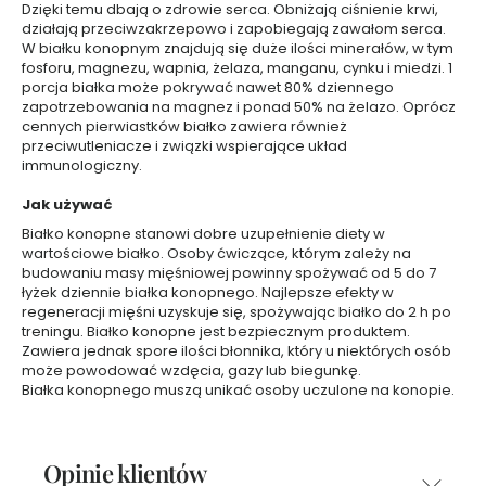
Dzięki temu dbają o zdrowie serca. Obniżają ciśnienie krwi,
e
t
działają przeciwzakrzepowo i zapobiegają zawałom serca.
y
W białku konopnym znajdują się duże ilości minerałów, w tym
k
fosforu, magnezu, wapnia, żelaza, manganu, cynku i miedzi. 1
i
porcja białka może pokrywać nawet 80% dziennego
d
o
zapotrzebowania na magnez i ponad 50% na żelazo. Oprócz
t
cennych pierwiastków białko zawiera również
w
przeciwutleniacze i związki wspierające układ
a
r
immunologiczny.
z
y
Jak używać
Białko konopne stanowi dobre uzupełnienie diety w
Z
wartościowe białko. Osoby ćwiczące, którym zależy na
e
budowaniu masy mięśniowej powinny spożywać od 5 do 7
łyżek dziennie białka konopnego. Najlepsze efekty w
s
regeneracji mięśni uzyskuje się, spożywając białko do 2 h po
t
treningu. Białko konopne jest bezpiecznym produktem.
a
Zawiera jednak spore ilości błonnika, który u niektórych osób
w
może powodować wzdęcia, gazy lub biegunkę.
y
Białka konopnego muszą unikać osoby uczulone na konopie.
k
o
s
Opinie klientów
m