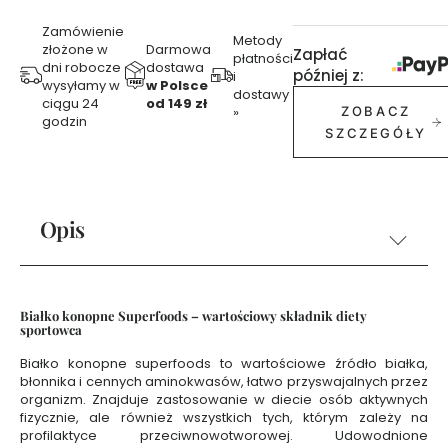
f
u
Zamówienie
Metody
m
złożone w
Darmowa
Zapłać
płatności
y
dni robocze
dostawa
później z:
i
wysyłamy w
w Polsce
3
dostawy
ciągu 24
od 149 zł
0
»
ZOBACZ
godzin
m
SZCZEGÓŁY
l
P
e
Opis
r
f
u
m
y
Białko konopne Superfoods – wartościowy składnik diety
sportowca
5
0
Białko konopne superfoods
to wartościowe źródło białka,
m
błonnika i cennych aminokwasów, łatwo przyswajalnych przez
organizm. Znajduje zastosowanie w diecie osób aktywnych
l
fizycznie, ale również wszystkich tych, którym zależy na
profilaktyce przeciwnowotworowej. Udowodnione
Ż