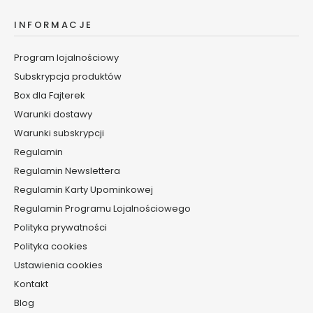
p
o
INFORMACJE
d
o
Program lojalnościowy
c
Subskrypcja produktów
z
Box dla Fajterek
y
Warunki dostawy
D
Warunki subskrypcji
e
Regulamin
m
a
Regulamin Newslettera
k
Regulamin Karty Upominkowej
i
Regulamin Programu Lojalnościowego
j
a
Polityka prywatności
ż
Polityka cookies
i
Ustawienia cookies
o
Kontakt
c
z
Blog