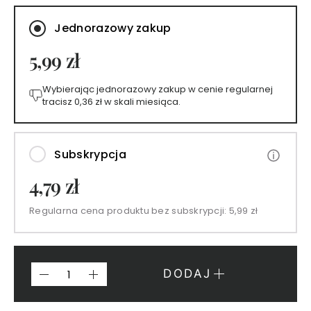
A
N
Jednorazowy zakup
I
5,99 zł
E
J
Wybierając jednorazowy zakup w cenie regularnej
P
tracisz
0,36 zł
w skali miesiąca.
e
r
f
Subskrypcja
u
m
4,79 zł
y
1
Regularna cena produktu bez subskrypcji:
5,99 zł
5
m
l
P
DODAJ
e
r