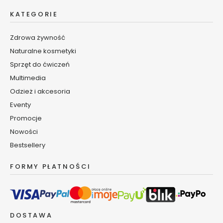
y
s
KATEGORIE
z
c
Zdrowa żywność
z
Naturalne kosmetyki
a
n
Sprzęt do ćwiczeń
i
Multimedia
e
Odzież i akcesoria
B
Eventy
a
Promocje
l
Nowości
s
Bestsellery
a
m
y
FORMY PŁATNOŚCI
i
o
l
e
DOSTAWA
j