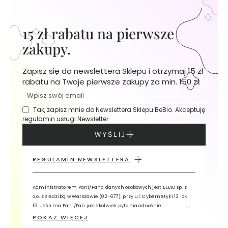
t
w
a
15 zł rabatu na pierwsze
r
zakupy.
z
y
Zapisz się do newslettera Sklepu i otrzymaj 15 zł
M
rabatu na Twoje pierwsze zakupy za min. 150 zł.
a
s
Tak, zapisz mnie do Newslettera Sklepu BeBio. Akceptuję
e
regulamin usługi Newsletter.
c
z
WYŚLIJ
k
i
REGULAMIN NEWSLETTERA
d
o
t
Administratorem Pani/Pana danych osobowych jest BEBIO sp. z
w
o.o. z siedzibą w Warszawie (02-677), przy ul. Cybernetyki 13 lok.
19. Jeśli ma Pani/Pan jakiekolwiek pytania odnośnie
a
przetwarzania przez nas Pani/Pana danych, prosimy o kontakt z
POKAŻ WIĘCEJ
r
Inspektorem Ochrony Danych, wykorzystując adres e-mail: