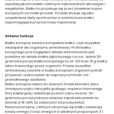
w
wysokiej jakości białek roślinnych odpowiednich dla wegan i
a
wegetarian. Białko to pozyskuje się przez zmielenie nasion
n
konopnych na miałki proszek. Produkt stosuje się jako
e
uzupełnienie diety sportowców w wartościowe białko
wspomagające przyrost masy mięśniowej.
K
o
Główne funkcje
s
m
Białko konopne zawiera kompletne białko, czyli wszystkie
e
niezbędne dla organizmu aminokwasy. Profil białka
t
y
konopnego pod względem składu aminokwasów jest
k
podobny do składu białka jajka kurzego czy soi. Jedna 30-
i
gramowa porcja białka konopnego to ok. 120 kcal i 15 g białka
d
łatwo trawionego przez organizm. Prawie wszystkie
o
m
aminokwasy zawarte w białku konopnym organizm potrafi
a
przyswoić i wykorzystać do naprawy komórek i ich
k
prawidłowego działania.
i
j
Białko konopne należy do dobrych źródeł błonnika, który
a
zmniejsza ryzyko raka jelita grubego, wspiera równowagę
ż
flory bakteryjnej i stabilizuje poziom cukru we krwi. 30-
u
gramowa porcja pokrywa dzienne zapotrzebowanie na
błonnik w 18-28% (w zależności od producenta).
K
o
Nasiona konopne, z których otrzymuje się białko zawierają
s
kwasy omega 3 oraz omega 6 w idealnych proporcjach 3:1.
m