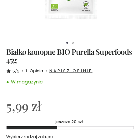
i
o
b
y
E
w
a
C
h
o
d
Białko konopne BIO Purella Superfoods
a
k
45g
o
w
s
1
Opinia
NAPISZ OPINIE
5/5
k
a
W magazynie
Z
e
5,99 zł
s
t
a
jeszcze 20 szt.
w
y
Wybierz rodzaj zakupu
T