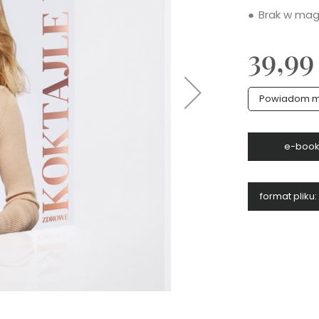
Brak w mag
39,99
Powiadom mn
e-boo
format pliku