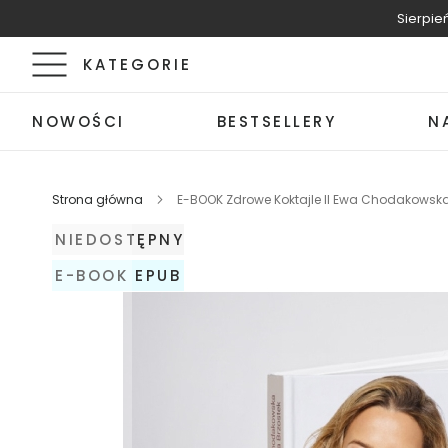
Sierpie
KATEGORIE
Nowości
NOWOŚCI
BESTSELLERY
N
Nowości
Bestsellery
Bestsellery
Strona główna
E-BOOK Zdrowe Koktajle II Ewa Chodakowska, 
Naturalne
kosmetyki
NIEDOSTĘPNY
Perfumy
Bebio
E-BOOK EPUB
by
Ewa
Chodakowska
Zestawy
TANIEJ
Perfumy
15
ml
Perfumy