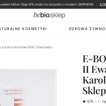
ń pełen hitów! Złap 10% zniżki na wszystko z kodem: SIERPIEN10
KOR
ATURALNE KOSMETYKI
ZDROWA ŻYWNO
Karolina Brzostek EPUB | Sklep BeBio
E-BO
II E
Karol
Sklep
5/5
1
Op