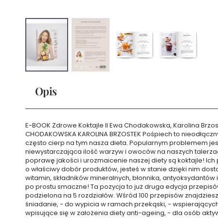
twarzy
Toniki
do
twarzy
Maseczki
do
twarzy
Serum
do
Opis
twarzy
Kremy
pod
E-BOOK Zdrowe Koktajle II Ewa Chodakowska, Karolina Brzo
oczy
CHODAKOWSKA KAROLINA BRZOSTEK Pośpiech to nieodłączny e
Demakijaż
często cierp na tym nasza dieta. Popularnym problemem jest
i
niewystarczająca ilość warzyw i owoców na naszych taler
oczyszczanie
poprawę jakości i urozmaicenie naszej diety są koktajle! Ic
o właściwy dobór produktów, jesteś w stanie dzięki nim dost
Balsamy
witamin, składników mineralnych, błonnika, antyoksydantów i 
i
po prostu smaczne! Ta pozycja to już druga edycja przepisó
olejki
podzielona na 5 rozdziałów. Wśród 100 przepisów znajdziesz
do
śniadanie, - do wypicia w ramach przekąski, - wspierającyc
ust
wpisujące się w założenia diety anti-ageing, - dla osób akty
Seria