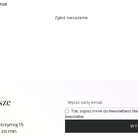
aili
Zgłoś naruszenie
sze
Tak, zapisz mnie do Newslettera Skl
Newsletter.
otrzymaj 15
WY
 za min.