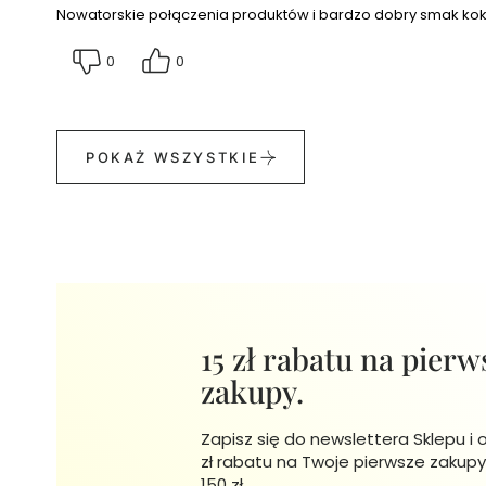
Mydła
Nowatorskie połączenia produktów i bardzo dobry smak kokt
Seria
0
0
Start
Your
Active
Day
Kosmetyki
POKAŻ WSZYSTKIE
do
włosów
Zestawy
kosmetyków
do
włosów
TANIEJ
Szampony
do
15 zł rabatu na pierw
włosów
zakupy.
Odżywki
do
włosów
Zapisz się do newslettera Sklepu i 
Maski
zł rabatu na Twoje pierwsze zakupy
odżywcze
150 zł.