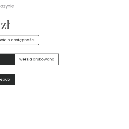
azynie
 zł
ie o dostępności
k
wersja drukowana
: epub