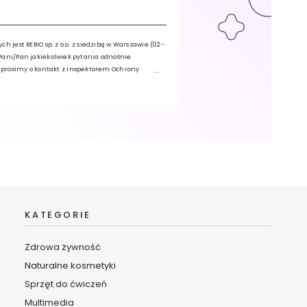
jest BEBIO sp. z o.o. z siedzibą w Warszawie (02-
ma Pani/Pan jakiekolwiek pytania odnośnie
 prosimy o kontakt z Inspektorem Ochrony
ebio.pl lub pisemnie na adres siedziby
rony Danych”. Pani/Pana dane osobowe będą
sletter oraz w celach analitycznych i
stępu do danych, sprostowania, usunięcia,
rzetwarzania oraz zgłoszenia sprzeciwu.
KATEGORIE
Zdrowa żywność
Naturalne kosmetyki
Sprzęt do ćwiczeń
Multimedia