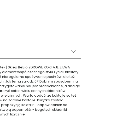
stek | Sklep BeBio ZDROWE KOKTAJE 2 EWA
lement współczesnego stylu życia i niestety
 nieregularne spożywanie posiłków, ale też
zach. Jak temu zaradzić? Dobrym sposobem na
h przygotowanie nie jest pracochłonne, a dbając
arczyć sobie wielu cennych składników:
wielu innych. Warto dodać, że koktajle są też
w na zdrowe koktajle. Książka została
 propozycję koktajli: - odpowiednich na
h twoją odporność, - bogatych składniki
wnych fizycznie.