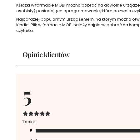
Książki w formacie MOBI można pobrać na dowolne urządzeni
Smart
osobisty) posiadające oprogramowanie, które pozwala czytać
Age
Najbardziej popularnym urządzeniem, na którym można otwor
Seria
Kindle. Plik w formacie MOBI należy najpierw pobrać na komp
Fell
czytnika.
Your
Beauty
Vibes
Seria
Opinie klientów
Ageless
Beauty
Seria
Derma
Eco
5
Seria
UNIQ
Kosmetyki
do
ciała
Zestawy
1 opinii
kosmetyków
5
do
ciała