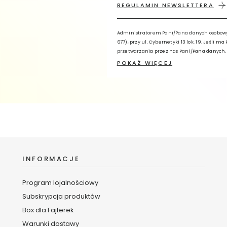
REGULAMIN NEWSLETTERA
Administratorem Pani/Pana danych osobowych 
677), przy ul. Cybernetyki 13 lok. 19. Jeśli 
przetwarzania przez nas Pani/Pana danych,
Danych, wykorzystując adres e-mail: iodo@b
POKAŻ WIĘCEJ
Administratora z dopiskiem „Inspektor Och
przetwarzane w celu świadczenia usługi New
profilowania. Ma Pani/Pan prawo żądania do
przenoszenia danych lub ograniczenia ich p
INFORMACJE
Program lojalnościowy
Subskrypcja produktów
Box dla Fajterek
Warunki dostawy