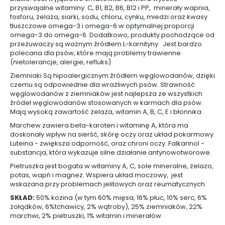
e
przyswajalne witaminy: C, B1, B2, B6, B12 i PP, minerały wapnia,
l
fosforu, żelaza, siarki, sodu, chloru, cynku, miedzi oraz kwasy
tłuszczowe omega-3 i omega-6 w optymalnej proporcji
e
omega-3 do omega-6. Dodatkowo, produkty pochodzące od
p
przeżuwaczy są ważnym źródłem L-karnityny. Jest bardzo
o
polecana dla psów, które mają problemy trawienne
d
(nietolerancje, alergie, refluks)
p
Ziemniaki Są hipoalergicznym źródłem węglowodanów, dzięki
r
czemu są odpowiednie dla wrażliwych psów. Strawność
y
węglowodanów z ziemniaków jest najlepsza ze wszystkich
s
źródeł węglowodanów stosowanych w karmach dla psów.
z
Mają wysoką zawartość żelaza, witamin A, B, C, E i błonnika.
n
Marchew zawiera beta-karoten i witaminę A, która ma
i
doskonały wpływ na sierść, skórę oczy oraz układ pokarmowy.
c
Luteina - zwiększa odporność, oraz chroni oczy. Falkarinol -
substancja, która wykazuje silne działanie antynowotworowe.
p
e
Pietruszka jest bogata w witaminy A, C, sole mineralne, żelazo,
r
potas, wapń i magnez. Wspiera układ moczowy, jest
wskazana przy problemach jelitowych oraz reumatycznych.
f
u
SKŁAD:
50% kozina (w tym 60% mięsa, 16% płuc, 10% serc, 6%
m
żołądków, 6%tchawicy, 2% wątroby), 25% ziemniaków, 22%
marchwi, 2% pietruszki, 1% witamin i minerałów
o