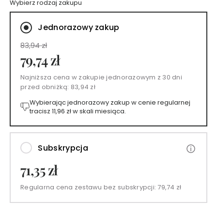
Wybierz rodzaj zakupu
A
N
Jednorazowy zakup
I
E
83,94 zł
J
79,74 zł
P
Najniższa cena w zakupie jednorazowym z 30 dni
e
przed obniżką:
83,94 zł
r
f
Wybierając jednorazowy zakup w cenie regularnej
u
tracisz
11,96 zł
w skali miesiąca.
m
y
1
Subskrypcja
5
m
71,35 zł
l
Regularna cena zestawu bez subskrypcji:
79,74 zł
P
e
r