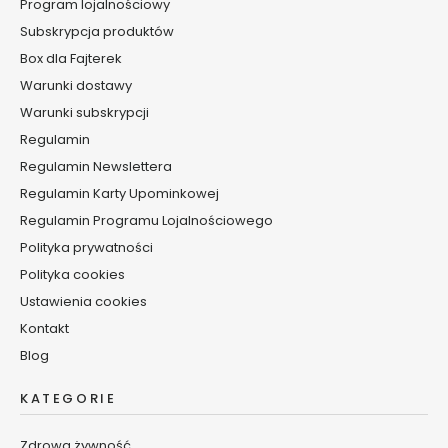
z
Program lojalnościowy
y
Subskrypcja produktów
Box dla Fajterek
S
e
Warunki dostawy
r
Warunki subskrypcji
u
Regulamin
m
Regulamin Newslettera
d
o
Regulamin Karty Upominkowej
t
Regulamin Programu Lojalnościowego
w
Polityka prywatności
a
r
Polityka cookies
z
Ustawienia cookies
y
Kontakt
K
Blog
r
e
KATEGORIE
m
y
Zdrowa żywność