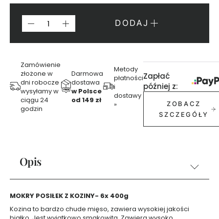
f
u
m
DODAJ
y
3
0
m
Zamówienie
Metody
złożone w
Darmowa
l
Zapłać
płatności
dni robocze
dostawa
później z:
i
wysyłamy w
w Polsce
P
dostawy
ciągu 24
od 149 zł
e
»
ZOBACZ
godzin
r
SZCZEGÓŁY
f
u
m
y
Opis
5
0
m
l
MOKRY POSIŁEK Z KOZINY- 6x 400g
Kozina to bardzo chude mięso, zawiera wysokiej jakości
Ż
białko. Jest wyjątkowo smakowita. Zawiera wysoko