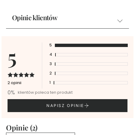
w
a
n
Opinie klientów
e
K
o
s
5
5
m
e
4
t
y
3
k
i
2
d
o
m
1
2 opinii
a
k
0%
klientów poleca ten produkt
i
j
a
NAPISZ OPINIE
ż
u
K
Opinie (2)
o
s
m