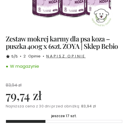
i
o
b
y
E
w
a
C
h
Zestaw mokrej karmy dla psa koza –
o
d
puszka 400g x 6szt. ZOYA | Sklep Bebio
a
k
o
2
Opinie
NAPISZ OPINIE
5/5
w
s
W magazynie
k
a
83,94 zł
Z
79,74 zł
e
s
t
Najniższa cena z 30 dni przed obniżką:
83,94 zł
a
w
jeszcze 17 szt.
y
T