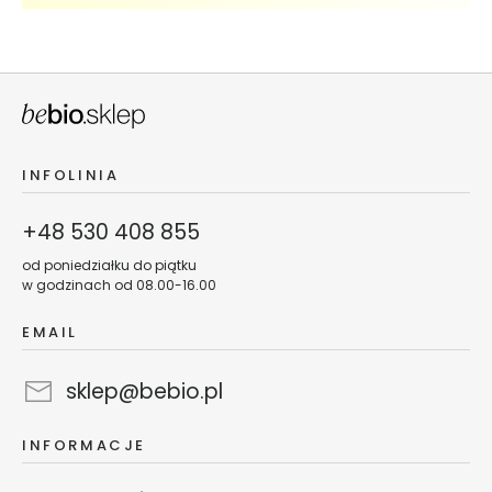
dostępu do danych, sprostowania, usunięcia, przenoszenia
t
danych lub ograniczenia ich przetwarzania oraz zgłoszenia
w
sprzeciwu.
a
r
z
y
M
INFOLINIA
a
s
+48 530 408 855
e
c
od poniedziałku do piątku
w godzinach od 08.00-16.00
z
k
EMAIL
i
d
o
sklep@bebio.pl
t
w
INFORMACJE
a
r