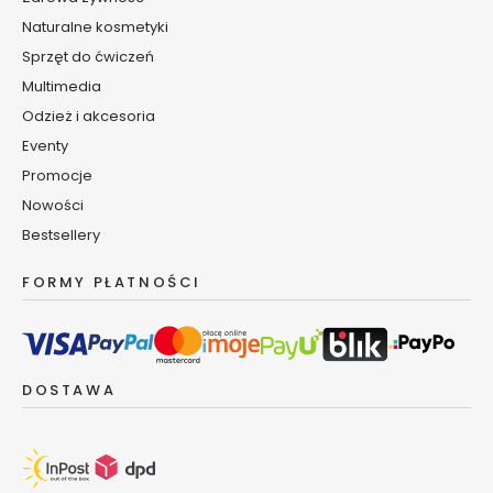
p
Naturalne kosmetyki
o
Sprzęt do ćwiczeń
d
o
Multimedia
c
Odzież i akcesoria
z
Eventy
y
Promocje
D
Nowości
e
Bestsellery
m
a
FORMY PŁATNOŚCI
k
i
j
a
ż
DOSTAWA
i
o
c
z