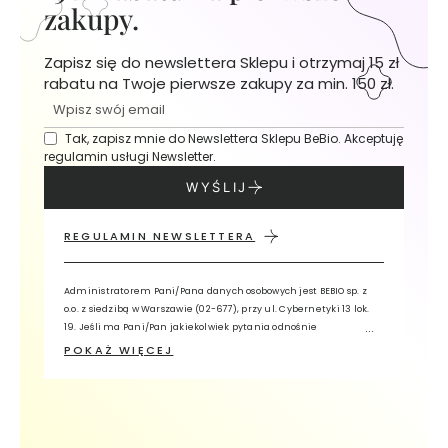
K
zakupy.
r
e
Zapisz się do newslettera Sklepu i otrzymaj 15 zł
m
rabatu na Twoje pierwsze zakupy za min. 150 zł.
y
d
o
Tak, zapisz mnie do Newslettera Sklepu BeBio. Akceptuję
t
regulamin usługi Newsletter.
w
WYŚLIJ
a
r
z
REGULAMIN NEWSLETTERA
y
T
Administratorem Pani/Pana danych osobowych jest BEBIO sp. z
o.o. z siedzibą w Warszawie (02-677), przy ul. Cybernetyki 13 lok.
o
19. Jeśli ma Pani/Pan jakiekolwiek pytania odnośnie
n
przetwarzania przez nas Pani/Pana danych, prosimy o kontakt z
POKAŻ WIĘCEJ
i
Inspektorem Ochrony Danych, wykorzystując adres e-mail:
k
iodo@bebio.pl lub pisemnie na adres siedziby Administratora z
i
dopiskiem „Inspektor Ochrony Danych”. Pani/Pana dane osobowe
d
będą przetwarzane w celu świadczenia usługi Newsletter oraz w
celach analitycznych i profilowania. Ma Pani/Pan prawo żądania
o