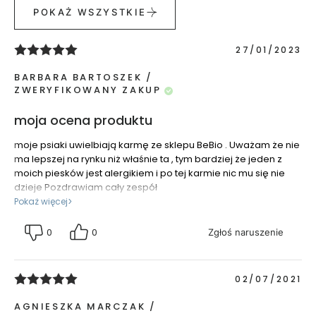
e
POKAŻ WSZYSTKIE
t
y
k
i
27/01/2023
d
o
t
BARBARA BARTOSZEK
w
ZWERYFIKOWANY ZAKUP
a
r
z
moja ocena produktu
y
moje psiaki uwielbiają karmę ze sklepu BeBio . Uważam że nie
ma lepszej na rynku niż właśnie ta , tym bardziej że jeden z
Z
moich piesków jest alergikiem i po tej karmie nic mu się nie
e
dzieje Pozdrawiam cały zespół
s
Pokaż więcej
t
a
0
0
Zgłoś naruszenie
w
y
k
02/07/2021
o
s
AGNIESZKA MARCZAK
m