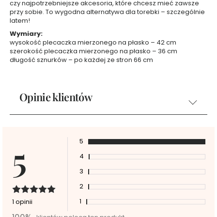
f
czy najpotrzebniejsze akcesoria, które chcesz mieć zawsze
przy sobie. To wygodna alternatywa dla torebki – szczególnie
u
latem!
m
y
Wymiary:
wysokość plecaczka mierzonego na płasko – 42 cm
3
szerokość plecaczka mierzonego na płasko – 36 cm
0
długość sznurków – po każdej ze stron 66 cm
m
l
P
Opinie klientów
e
r
f
u
5
5
m
y
4
5
3
0
m
2
l
1
1 opinii
Ż