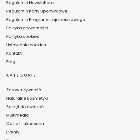
K
Regulamin Newslettera
r
Regulamin Karty Upominkowej
e
Regulamin Programu Lojalnościowego
m
y
Polityka prywatności
d
Polityka cookies
o
Ustawienia cookies
t
w
Kontakt
a
Blog
r
z
KATEGORIE
y
Zdrowa żywność
T
o
Naturalne kosmetyki
n
Sprzęt do ćwiczeń
i
Multimedia
k
Odzież i akcesoria
i
d
Eventy
o