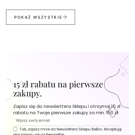
w
a
n
POKAŻ WSZYSTKIE
e
K
o
s
m
e
t
y
k
i
d
o
15 zł rabatu na pierwsze
m
a
zakupy.
k
i
j
a
Zapisz się do newslettera Sklepu i otrzymaj 15 zł
ż
u
rabatu na Twoje pierwsze zakupy za min. 150 zł.
K
o
Tak, zapisz mnie do Newslettera Sklepu BeBio. Akceptuję
s
m
regulamin usługi Newsletter.