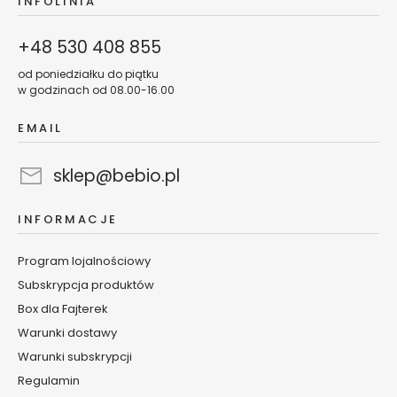
INFOLINIA
e
t
+48 530 408 855
y
k
od poniedziałku do piątku
ó
w godzinach od 08.00-16.00
w
d
EMAIL
o
t
sklep@bebio.pl
w
a
r
INFORMACJE
z
y
Program lojalnościowy
T
Subskrypcja produktów
A
N
Box dla Fajterek
I
Warunki dostawy
E
Warunki subskrypcji
J
Regulamin