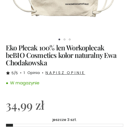
i
o
b
y
E
w
a
C
h
o
d
Eko Plecak 100% len Workoplecak
a
k
beBIO Cosmetics kolor naturalny Ewa
o
w
Chodakowska
s
k
a
1
Opinia
NAPISZ OPINIE
5/5
W magazynie
Z
e
s
34,99 zł
t
a
w
jeszcze 3 szt.
y
T