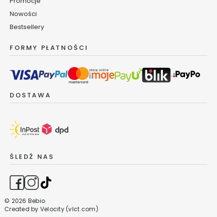
Promocje
t
Nowości
w
a
Bestsellery
r
z
FORMY PŁATNOŚCI
y
M
a
DOSTAWA
s
e
c
z
k
i
ŚLEDŹ NAS
d
o
t
w
a
© 2026 Bebio
r
Created by
Velocity (vlct.com)