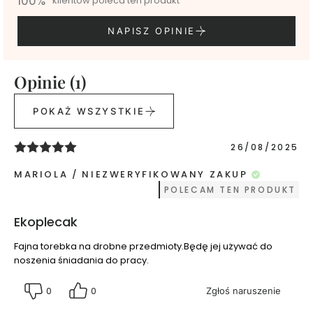
100%
klientów poleca ten produkt
e
l
NAPISZ OPINIE
e
p
o
Opinie (1)
d
p
r
POKAŻ WSZYSTKIE
y
s
26/08/2025
z
n
MARIOLA
NIEZWERYFIKOWANY ZAKUP
i
POLECAM TEN PRODUKT
c
p
Ekoplecak
e
r
Fajna torebka na drobne przedmioty.Będę jej używać do
f
noszenia śniadania do pracy.
u
m
0
0
Zgłoś naruszenie
o