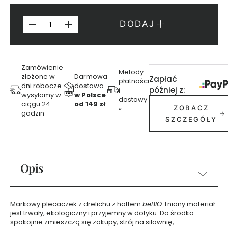
A
N
DODAJ
I
E
J
Zamówienie
P
Metody
złożone w
Darmowa
Zapłać
płatności
e
dni robocze
dostawa
później z:
i
r
wysyłamy w
w Polsce
dostawy
f
ciągu 24
od 149 zł
»
ZOBACZ
godzin
u
SZCZEGÓŁY
m
y
1
5
Opis
m
l
P
Markowy plecaczek z drelichu z haftem
beBIO
. Lniany materiał
e
jest trwały, ekologiczny i przyjemny w dotyku. Do środka
r
spokojnie zmieszczą się zakupy, strój na siłownię,